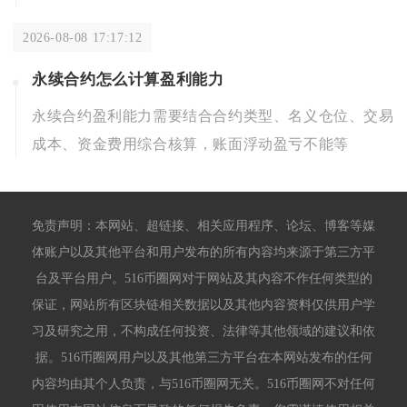
2026-08-08 17:17:12
永续合约怎么计算盈利能力
永续合约盈利能力需要结合合约类型、名义仓位、交易
成本、资金费用综合核算，账面浮动盈亏不能等
免责声明：本网站、超链接、相关应用程序、论坛、博客等媒
体账户以及其他平台和用户发布的所有内容均来源于第三方平
台及平台用户。516币圈网对于网站及其内容不作任何类型的
保证，网站所有区块链相关数据以及其他内容资料仅供用户学
习及研究之用，不构成任何投资、法律等其他领域的建议和依
据。516币圈网用户以及其他第三方平台在本网站发布的任何
内容均由其个人负责，与516币圈网无关。516币圈网不对任何