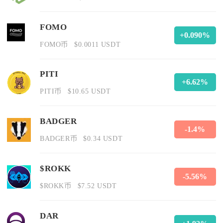
FOMO
+0.090%
FOMO币
$0.0011 USDT
PITI
+6.62%
PITI币
$10.65 USDT
BADGER
-1.4%
BADGER币
$0.34 USDT
$ROKK
-5.56%
$ROKK币
$7.52 USDT
DAR