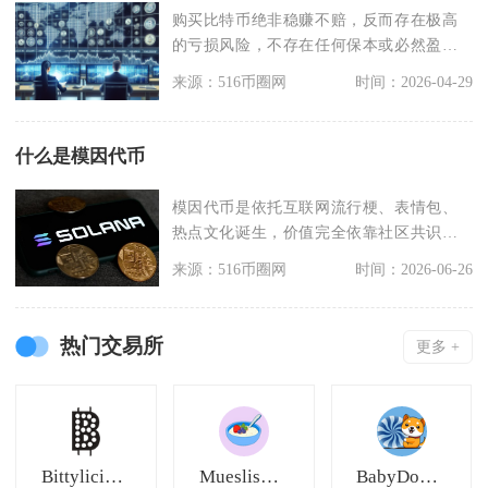
购买比特币绝非稳赚不赔，反而存在极高
的亏损风险，不存在任何保本或必然盈利
的投资逻辑，任何宣
来源：516币圈网
时间：2026-04-29
什么是模因代币
模因代币是依托互联网流行梗、表情包、
热点文化诞生，价值完全依靠社区共识与
社交媒体热度支撑，
来源：516币圈网
时间：2026-06-26
热门交易所
更多 +
Bittylicious
Muesliswap
BabyDogeSwap