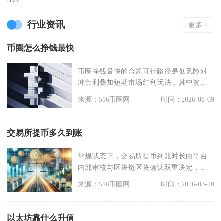
行业资讯
更多 +
币圈怎么挣钱最快
币圈挣钱最快的合规可行路径是低风险对
冲套利叠加短期市场红利玩法，其中资金
费率套利、期现基差
来源：516币圈网
时间：2026-08-09
交易所提币多久到账
常规状态下，交易所提币到账时长由平台
内部审核与区块链区块确认双重决定，小
额常用地址、主流公
来源：516币圈网
时间：2026-03-20
以太坊靠什么升值