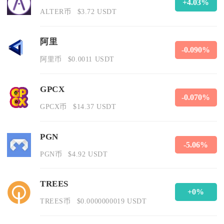
+4.03%
ALTER币
$3.72 USDT
阿里
-0.090%
阿里币
$0.0011 USDT
GPCX
-0.070%
GPCX币
$14.37 USDT
PGN
-5.06%
PGN币
$4.92 USDT
TREES
+0%
TREES币
$0.0000000019 USDT