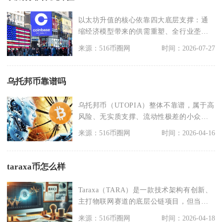
以太坊升值的核心依靠四大底层支撑：通
缩经济模型带来的供需重塑、全行业垄断
级的生态应用壁垒、
来源：516币圈网
时间：2026-07-27
乌托邦币靠谱吗
乌托邦币（UTOPIA）整体不靠谱，属于高
风险、无实质支撑、流动性极差的小众空
气币，投资价
来源：516币圈网
时间：2026-04-16
taraxa币怎么样
Taraxa（TARA）是一款技术架构有创新、
主打物联网赛道的底层公链项目，但当前
市场表现
来源：516币圈网
时间：2026-04-18