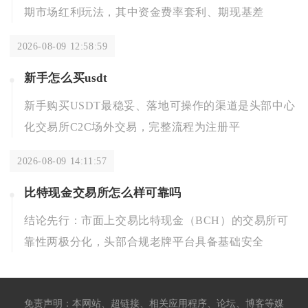
期市场红利玩法，其中资金费率套利、期现基差
2026-08-09 12:58:59
新手怎么买usdt
新手购买USDT最稳妥、落地可操作的渠道是头部中心
化交易所C2C场外交易，完整流程为注册平
2026-08-09 14:11:57
比特现金交易所怎么样可靠吗
结论先行：市面上交易比特现金（BCH）的交易所可
靠性两极分化，头部合规老牌平台具备基础安全
免责声明：本网站、超链接、相关应用程序、论坛、博客等媒