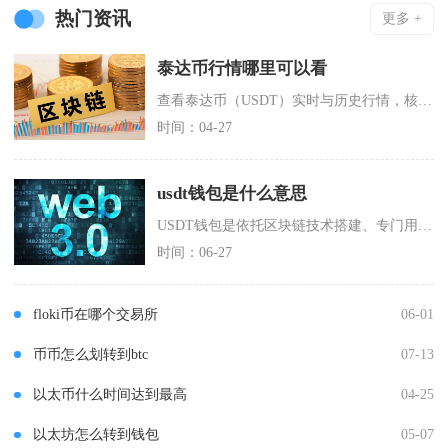
热门资讯
更多 +
泰达币行情哪里可以看
查看泰达币（USDT）实时与历史行情，核心可通过主流数字货币交易所、专业行情数据网站、区块
时间：04-27
usdt钱包是什么意思
USDT钱包是依托区块链技术搭建、专门用于泰达币USDT的接收、存储、链上转账与资产管理的
时间：06-27
floki币在哪个交易所
06-01
币币怎么划转到btc
07-13
以太币什么时间达到最高
04-25
以太坊怎么转到钱包
05-07