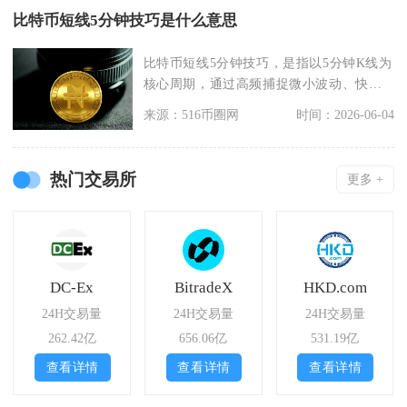
比特币短线5分钟技巧是什么意思
比特币短线5分钟技巧，是指以5分钟K线为
核心周期，通过高频捕捉微小波动、快进
快出赚取短线差
来源：516币圈网
时间：2026-06-04
热门交易所
更多 +
DC-Ex
BitradeX
HKD.com
24H交易量
24H交易量
24H交易量
262.42亿
656.06亿
531.19亿
查看详情
查看详情
查看详情