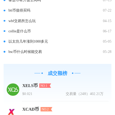
泰达币有升值空间吗
07-13
btt币值得买吗
07-22
wbf交易所怎么玩
04-15
collie是什么币
06-17
以太坊几年涨到1000多元
05-05
bsc币什么时候能交易
05-28
成交额榜
XELS币
NO.1
$0.021
交易量（24H）
402.21万
XCAD币
NO.2