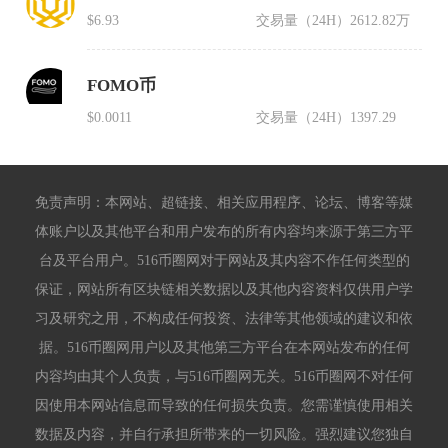
$6.93
交易量（24H）
2612.82万
FOMO币
$0.0011
交易量（24H）
1397.29
免责声明：本网站、超链接、相关应用程序、论坛、博客等媒
体账户以及其他平台和用户发布的所有内容均来源于第三方平
台及平台用户。516币圈网对于网站及其内容不作任何类型的
保证，网站所有区块链相关数据以及其他内容资料仅供用户学
习及研究之用，不构成任何投资、法律等其他领域的建议和依
据。516币圈网用户以及其他第三方平台在本网站发布的任何
内容均由其个人负责，与516币圈网无关。516币圈网不对任何
因使用本网站信息而导致的任何损失负责。您需谨慎使用相关
数据及内容，并自行承担所带来的一切风险。强烈建议您独自