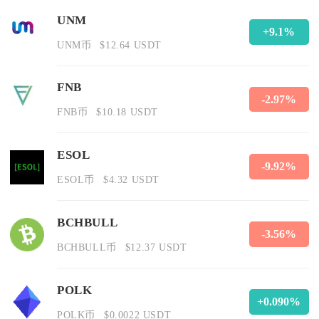
UNM
+9.1%
UNM币
$12.64 USDT
FNB
-2.97%
FNB币
$10.18 USDT
ESOL
-9.92%
ESOL币
$4.32 USDT
BCHBULL
-3.56%
BCHBULL币
$12.37 USDT
POLK
+0.090%
POLK币
$0.0022 USDT