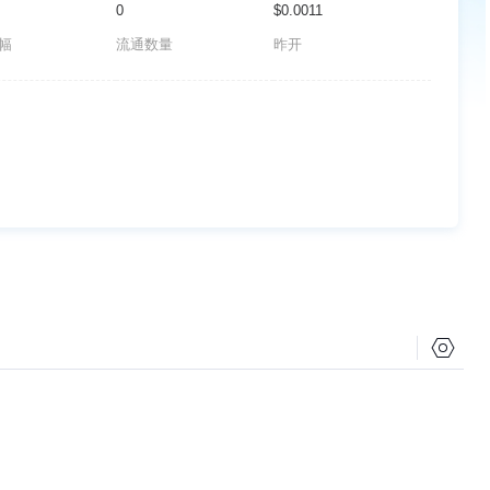
0
$0.0011
波幅
流通数量
昨开