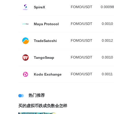
FOMO/USDT
0.00098
SpireX
FOMO/USDT
0.0010
Maya Protocol
FOMO/USDT
0.0012
TradeSatoshi
FOMO/USDT
0.0010
TangoSwap
FOMO/USDT
0.0011
Kodo Exchange
热门推荐
买的虚拟币跌成负数会怎样