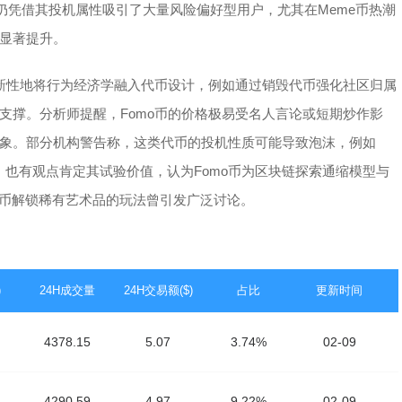
币仍凭借其投机属性吸引了大量风险偏好型用户，尤其在Meme币热潮
显著提升。
创新性地将行为经济学融入代币设计，例如通过销毁代币强化社区归属
支撑。分析师提醒，Fomo币的价格极易受名人言论或短期炒作影
象。部分机构警告称，这类代币的投机性质可能导致泡沫，例如
回调。也有观点肯定其试验价值，认为Fomo币为区块链探索通缩模型与
代币解锁稀有艺术品的玩法曾引发广泛讨论。
)
24H成交量
24H交易额($)
占比
更新时间
4378.15
5.07
3.74%
02-09
4290.59
4.97
9.22%
02-09