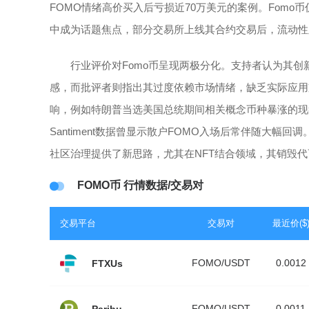
FOMO情绪高价买入后亏损近70万美元的案例。Fomo
中成为话题焦点，部分交易所上线其合约交易后，流动性
行业评价对Fomo币呈现两极分化。支持者认为其
感，而批评者则指出其过度依赖市场情绪，缺乏实际应用
响，例如特朗普当选美国总统期间相关概念币种暴涨的现
Santiment数据曾显示散户FOMO入场后常伴随大幅
社区治理提供了新思路，尤其在NFT结合领域，其销毁
FOMO币 行情数据/交易对
交易平台
交易对
最近价($
FOMO/USDT
0.0012
FTXUs
FOMO/USDT
0.0011
Paribu