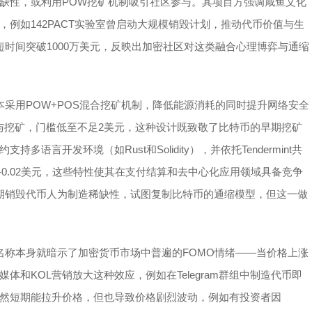
缺性，或利用POW挖矿机制吸引社区参与。其项目方强调咸鱼文化
例如142PACT实验室曾启动大规模销毁计划，推动代币价值与生
短时间突破1000万美元，反映出加密社区对这类融合心理博弈与通缩
本采用POW+POS混合挖矿机制，降低能源消耗的同时提升网络安全
即可参与挖矿，门槛低至不足2美元，这种设计既致敬了比特币的早期挖矿
言开发环境（如Rust和Solidity），并依托Tendermint共
-0.02美元，这些特性使其在支付结算和去中心化应用领域具备竞争
定期销毁代币人为制造稀缺性，试图复制比特币的通缩模型，但这一做
名称本身就暗示了加密货币市场中普遍的FOMO情绪——当价格上涨
和KOL营销放大这种效应，例如在Telegram群组中制造代币即
然短期能拉升价格，但也导致价格剧烈波动，例如有投资者因