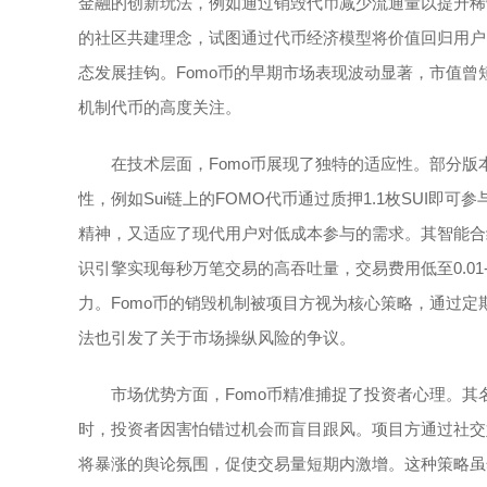
金融的创新玩法，例如通过销毁代币减少流通量以提升稀
的社区共建理念，试图通过代币经济模型将价值回归用户，
态发展挂钩。Fomo币的早期市场表现波动显著，市值曾
机制代币的高度关注。
在技术层面，Fomo币展现了独特的适应性。部分版
性，例如Sui链上的FOMO代币通过质押1.1枚SUI
精神，又适应了现代用户对低成本参与的需求。其智能合约支持多语
识引擎实现每秒万笔交易的高吞吐量，交易费用低至0.01
力。Fomo币的销毁机制被项目方视为核心策略，通过
法也引发了关于市场操纵风险的争议。
市场优势方面，Fomo币精准捕捉了投资者心理。其
时，投资者因害怕错过机会而盲目跟风。项目方通过社交媒体
将暴涨的舆论氛围，促使交易量短期内激增。这种策略虽