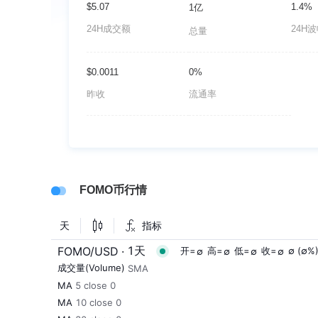
$5.07
1.4%
1亿
24H成交额
24H
总量
$0.0011
0%
昨收
流通率
FOMO币行情