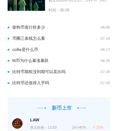
截至2026年5月13日，DVF币（Rhino.fi，原DeversiFi）尚未官宣上线任
时间：06-08
柴狗币发行价多少
06-06
币圈三条线怎么看
07-28
collie是什么币
06-17
ftt币为什么暴涨暴跌
06-26
比特币期权没到期可以卖出吗
07-26
比特币还值得入手吗
07-30
新币上市
LAW
美元价格：
13.83
24小时%：
-7.15%