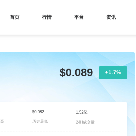
首页
行情
平台
资讯
$0.089
+1.7%
$0.082
1.52亿
最高
历史最低
24H成交量