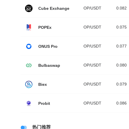
OP/USDT
0.082
Cube Exchange
OP/USDT
0.075
POPEx
OP/USDT
0.077
ONUS Pro
OP/USDT
0.080
Bulbaswap
OP/USDT
0.079
Biex
OP/USDT
0.086
Probit
热门推荐