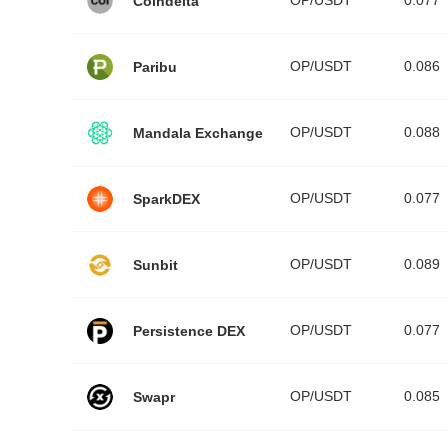
OP/USDT
0.077
Coindelta
OP/USDT
0.086
Paribu
OP/USDT
0.088
Mandala Exchange
OP/USDT
0.077
SparkDEX
OP/USDT
0.089
Sunbit
OP/USDT
0.077
Persistence DEX
OP/USDT
0.085
Swapr