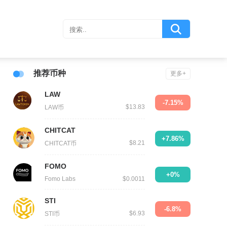
推荐币种
更多+
LAW
-7.15%
$13.83
LAW币
CHITCAT
+7.86%
$8.21
CHITCAT币
FOMO
+0%
Fomo Labs
$0.0011
STI
-6.8%
$6.93
STI币