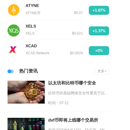
ATYNE
+1.87%
$5.07
ATYNE币
XELS
+1.37%
XELS
$0.021
XCAD
+0%
XCAD Network
$0.0026
热门资讯
更多+
以太坊和比特币哪个安全
比特币的基础网络安全性要高于以太坊，二者的安全差异核心来源于共识机制设计、应用承载范围与风
时间：07-11
dvf币即将上线哪个交易所