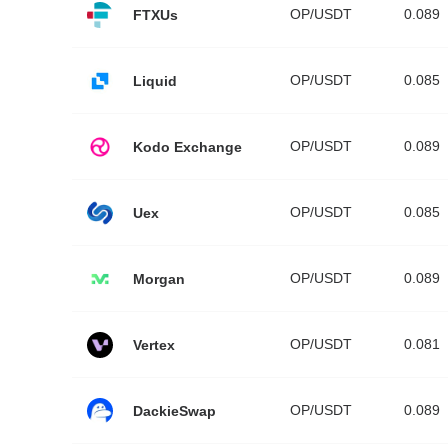
OP/USDT
0.089
FTXUs
OP/USDT
0.085
Liquid
OP/USDT
0.089
Kodo Exchange
OP/USDT
0.085
Uex
OP/USDT
0.089
Morgan
OP/USDT
0.081
Vertex
OP/USDT
0.089
DackieSwap