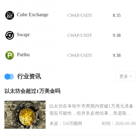
Cube Exchange
CWAP/USDT
8.35
Swapr
CWAP/USDT
9.38
Paribu
CWAP/USDT
9.38
行业资讯
更多 +
以太坊会超过1万美金吗
以太坊在本轮牛市周期内突破1万美元具备
现实可能性，但并非必然结果，而是取决
于宏观流动性、机
来源：516币圈网
时间：2026-05-09