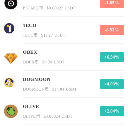
-1.85%
PSTAKE币
$0.00027 USDT
1ECO
-8.53%
1ECO币
$11.27 USDT
ODEX
+6.54%
ODEX币
$4.24 USDT
DOGMOON
+4.03%
DOGMOON币
$14.84 USDT
OLIVE
+2.04%
OLIVE币
$0.00024 USDT