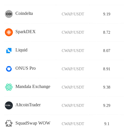
Coindelta
CWAP/USDT
9.19
SparkDEX
CWAP/USDT
8.72
Liquid
CWAP/USDT
8.07
ONUS Pro
CWAP/USDT
8.91
Mandala Exchange
CWAP/USDT
9.38
AltcoinTrader
CWAP/USDT
9.29
SquadSwap WOW
CWAP/USDT
9.1