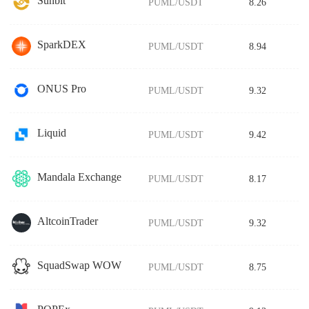
Sunbit
PUML/USDT
8.26
SparkDEX
PUML/USDT
8.94
ONUS Pro
PUML/USDT
9.32
Liquid
PUML/USDT
9.42
Mandala Exchange
PUML/USDT
8.17
AltcoinTrader
PUML/USDT
9.32
SquadSwap WOW
PUML/USDT
8.75