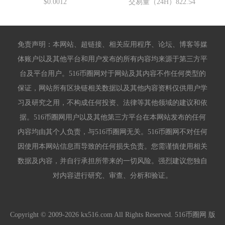
$0.0012
交易量（24H）
822.54
免责声明：本网站、超链接、相关应用程序、论坛、博客等媒
体账户以及其他平台和用户发布的所有内容均来源于第三方平
台及平台用户。516币圈网对于网站及其内容不作任何类型的
保证，网站所有区块链相关数据以及其他内容资料仅供用户学
习及研究之用，不构成任何投资、法律等其他领域的建议和依
据。516币圈网用户以及其他第三方平台在本网站发布的任何
内容均由其个人负责，与516币圈网无关。516币圈网不对任何
因使用本网站信息而导致的任何损失负责。您需谨慎使用相关
数据及内容，并自行承担所带来的一切风险。强烈建议您独自
对内容进行研究、审查、分析和验证。
Copyright © 2009-2026 kx516.com All Rights Reserved. 516币圈网 版