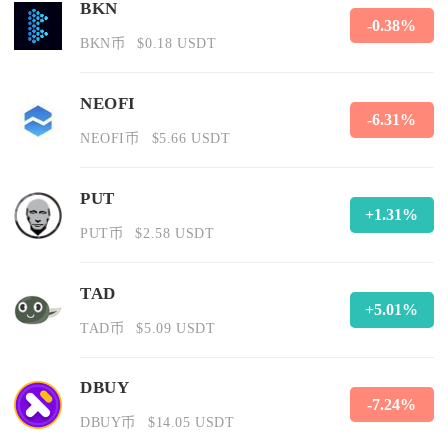
BKN
-0.38%
BKN币
$0.18 USDT
NEOFI
-6.31%
NEOFI币
$5.66 USDT
PUT
+1.31%
PUT币
$2.58 USDT
TAD
+5.01%
TAD币
$5.09 USDT
DBUY
-7.24%
DBUY币
$14.05 USDT