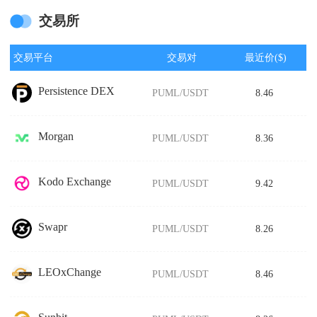
交易所
交易平台
交易对
最近价($)
Persistence DEX
PUML/USDT
8.46
Morgan
PUML/USDT
8.36
Kodo Exchange
PUML/USDT
9.42
Swapr
PUML/USDT
8.26
LEOxChange
PUML/USDT
8.46