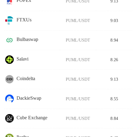
POPEx
PUML/USDT
9.13
FTXUs
PUML/USDT
9.03
Bulbaswap
PUML/USDT
8.94
Salavi
PUML/USDT
8.26
Coindelta
PUML/USDT
9.13
DackieSwap
PUML/USDT
8.55
Cube Exchange
PUML/USDT
8.84