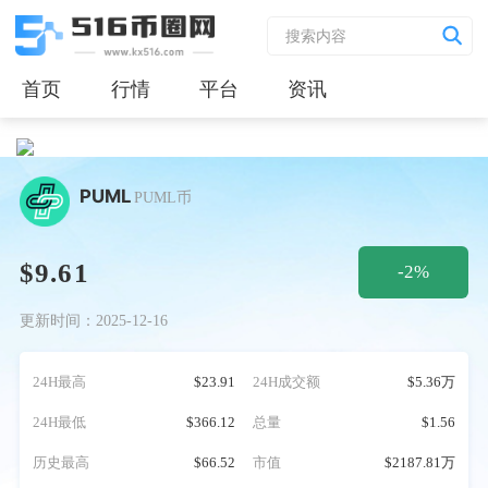
首页
行情
平台
资讯
PUML
PUML币
$9.61
-2%
更新时间：2025-12-16
24H最高
$23.91
24H成交额
$5.36万
24H最低
$366.12
总量
$1.56
历史最高
$66.52
市值
$2187.81万