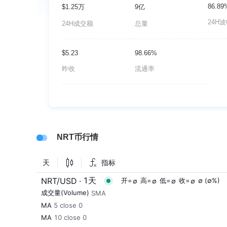
86.89
$1.25万
9亿
24H
24H成交额
总量
$5.23
98.66%
昨收
流通率
NRT币行情