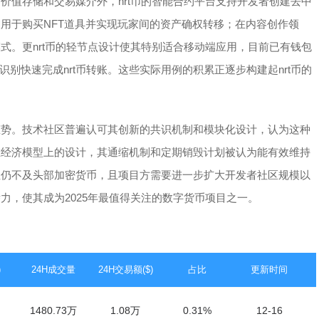
为价值存储和交易媒介外，nrt币的智能合约平台支持开发者创建去中
被用于购买NFT道具并实现玩家间的资产确权转移；在内容创作领
模式。更nrt币的轻节点设计使其特别适合移动端应用，目前已有钱包
别快速完成nrt币转账。这些实际用例的积累正逐步构建起nrt币的
的态势。技术社区普遍认可其创新的共识机制和模块化设计，认为这种
币在经济模型上的设计，其通缩机制和定期销毁计划被认为能有效维持
动性仍不及头部加密货币，且项目方需要进一步扩大开发者社区规模以
潜力，使其成为2025年最值得关注的数字货币项目之一。
)
24H成交量
24H交易额($)
占比
更新时间
1480.73万
1.08万
0.31%
12-16