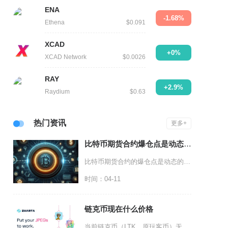
ENA
-1.68%
Ethena
$0.091
XCAD
+0%
XCAD Network
$0.0026
RAY
+2.9%
Raydium
$0.63
热门资讯
更多+
比特币期货合约爆仓点是动态的吗
比特币期货合约的爆仓点是动态的，并非开仓后就固定不变的静态数值，其会随多重因素实时变动，这
时间：04-11
链克币现在什么价格
当前链克币（LTK，原玩客币）无正规合规交易所挂牌报价，场外零散成交价维持在0.05至0.