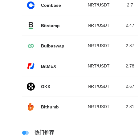
NRT/USDT
2.7
Coinbase
NRT/USDT
2.47
Bitstamp
NRT/USDT
2.87
Bulbaswap
NRT/USDT
2.78
BitMEX
NRT/USDT
2.67
OKX
NRT/USDT
2.81
Bithumb
热门推荐