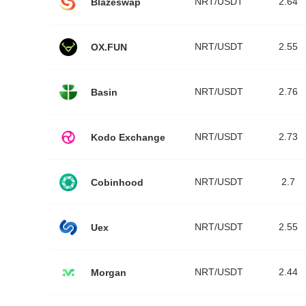
NRT/USDT
2.64
Blazeswap
NRT/USDT
2.55
OX.FUN
NRT/USDT
2.76
Basin
NRT/USDT
2.73
Kodo Exchange
NRT/USDT
2.7
Cobinhood
NRT/USDT
2.55
Uex
NRT/USDT
2.44
Morgan