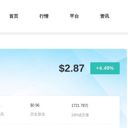
首页
行情
平台
资讯
$2.87
+4.49%
1
$0.96
1721.78万
最高
历史最低
24H成交量