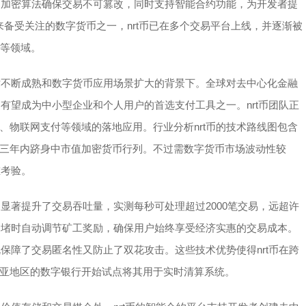
进的加密算法确保交易不可篡改，同时支持智能合约功能，为开发者提
来备受关注的数字货币之一，nrt币已在多个交易平台上线，并逐渐被
）等领域。
技术不断成熟和数字货币应用场景扩大的背景下。全球对去中心化金融
，有望成为中小型企业和个人用户的首选支付工具之一。nrt币团队正
、物联网支付等领域的落地应用。行业分析nrt币的技术路线图包含
三年内跻身中市值加密货币行列。不过需数字货币市场波动性较
重考验。
构显著提升了交易吞吐量，实测每秒可处理超过2000笔交易，远超许
络拥堵时自动调节矿工奖励，确保用户始终享受经济实惠的交易成本。
既保障了交易匿名性又防止了双花攻击。这些技术优势使得nrt币在跨
亚地区的数字银行开始试点将其用于实时清算系统。