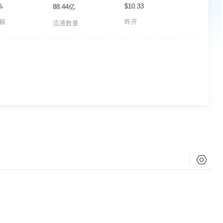
%
$10.33
88.44亿
波幅
昨开
流通数量