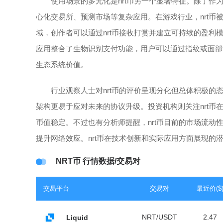
使用场景的多元化是nrt币另一个显著特征。除了作
心化交易所、预测市场等复杂应用。在游戏行业，nrt币
域，创作者可以通过nrt币接收打赏并建立可持续的盈利
应用整合了生物识别支付功能，用户可以通过指纹或面部识
生态系统价值。
行业观察人士对nrt币的评价呈现分化但总体积极
架构更易于应对未来的协议升级。投资机构则关注nrt
币值稳定。不过也有分析师提醒，nrt币目前的市场流
提升网络效应。nrt币在技术创新和实际应用方面展现的
NRT币 行情数据/交易对
交易平台
交易对
最近价($
NRT/USDT
2.47
Liquid