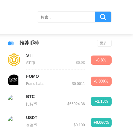
推荐币种
更多+
STI
-6.8%
$6.93
STI币
FOMO
-0.090%
Fomo Labs
$0.0011
BTC
+1.15%
$65024.36
比特币
USDT
+0.060%
$0.100
泰达币