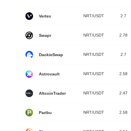
NRT/USDT
2.7
Vertex
NRT/USDT
2.78
Swapr
NRT/USDT
2.7
DackieSwap
NRT/USDT
2.58
Astrovault
NRT/USDT
2.47
AltcoinTrader
NRT/USDT
2.58
Paribu