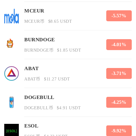
MCEUR
-5.57%
MCEUR币
$8.65 USDT
BURNDOGE
-4.01%
BURNDOGE币
$1.85 USDT
ABAT
-3.71%
ABAT币
$11.27 USDT
DOGEBULL
-4.25%
DOGEBULL币
$4.91 USDT
ESOL
-9.92%