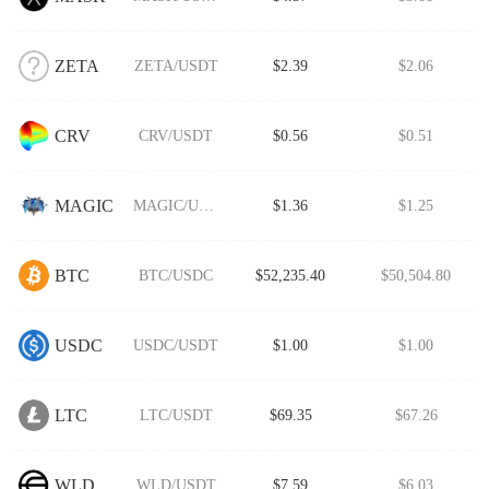
ZETA
ZETA/USDT
$2.39
$2.06
CRV
CRV/USDT
$0.56
$0.51
MAGIC
MAGIC/USDT
$1.36
$1.25
BTC
BTC/USDC
$52,235.40
$50,504.80
USDC
USDC/USDT
$1.00
$1.00
LTC
LTC/USDT
$69.35
$67.26
WLD
WLD/USDT
$7.59
$6.03