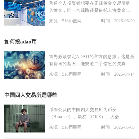
普通个人投资者想要在正规黄金交易所购
入黄金，唯一合规路径是依托上海黄金交
易所授权的银行、持
来源：516币圈网
时间：2026-06-20
如何挖adao币
首先必须锁定ADAO的官方信息源，这是所
有资讯的基石，能规避二手信息的失真与
误导。ADAO
来源：516币圈网
时间：2026-04-14
中国四大交易所是哪些
币圈公认的中国四大交易所为币安
（Binance）、欧易（OKX）、火必
（HTX，原火币）、
来源：516币圈网
时间：2026-05-03