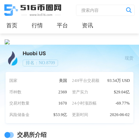
首页
行情
平台
资讯
Huobi US
现货
排名：NO.8709
国家
美国
24H平台交易额
93.54万 USD
币种数
2369
资产实力
$29.04亿
交易对数量
1670
24小时涨跌幅
-69.77%
风险储备金
$53.9亿
更新时间
2026-06-02
交易所介绍