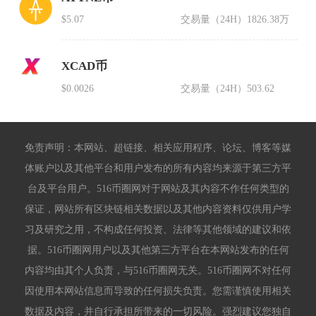
$5.07
交易量（24H）
1826.38万
XCAD币
$0.0026
交易量（24H）
503.62
免责声明：本网站、超链接、相关应用程序、论坛、博客等媒
体账户以及其他平台和用户发布的所有内容均来源于第三方平
台及平台用户。516币圈网对于网站及其内容不作任何类型的
保证，网站所有区块链相关数据以及其他内容资料仅供用户学
习及研究之用，不构成任何投资、法律等其他领域的建议和依
据。516币圈网用户以及其他第三方平台在本网站发布的任何
内容均由其个人负责，与516币圈网无关。516币圈网不对任何
因使用本网站信息而导致的任何损失负责。您需谨慎使用相关
数据及内容，并自行承担所带来的一切风险。强烈建议您独自