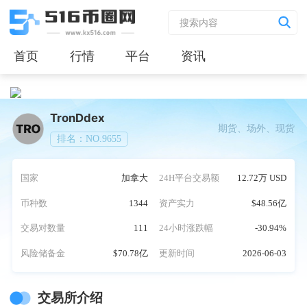
首页
行情
平台
资讯
TronDdex
期货、场外、现货
排名：NO.9655
国家
加拿大
24H平台交易额
12.72万 USD
币种数
1344
资产实力
$48.56亿
交易对数量
111
24小时涨跌幅
-30.94%
风险储备金
$70.78亿
更新时间
2026-06-03
交易所介绍