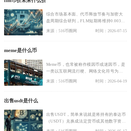
flm币价未来什么价
综合市场基本面、代币释放节奏与加密大
盘周期综合研判，FLM短期将维持0.0035
至0.00
来源：516币圈网
时间：2026-07-15
meme是什么币
Meme币，也常被称作模因币或迷因币，是
一类以互联网流行梗、网络文化符号为核
心灵感，价值主
来源：516币圈网
时间：2026-04-19
出售usdt是什么
出售USDT，简单来说就是将持有的泰达币
（USDT）兑换成法定货币或其他数字资产
的过程，是