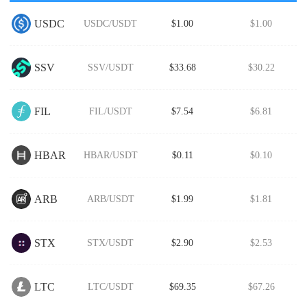
USDC
USDC/USDT
$1.00
$1.00
SSV
SSV/USDT
$33.68
$30.22
FIL
FIL/USDT
$7.54
$6.81
HBAR
HBAR/USDT
$0.11
$0.10
ARB
ARB/USDT
$1.99
$1.81
STX
STX/USDT
$2.90
$2.53
LTC
LTC/USDT
$69.35
$67.26