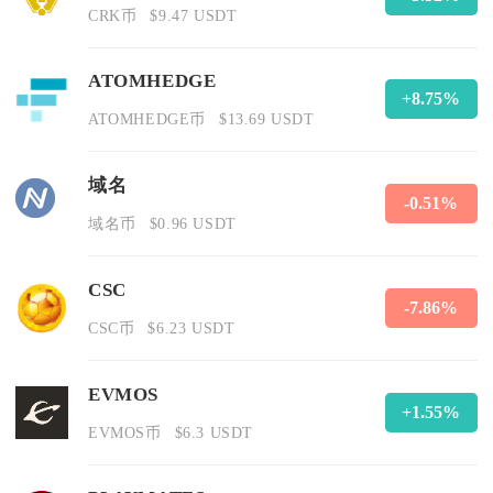
CRK币
$9.47 USDT
ATOMHEDGE
+8.75%
ATOMHEDGE币
$13.69 USDT
域名
-0.51%
域名币
$0.96 USDT
CSC
-7.86%
CSC币
$6.23 USDT
EVMOS
+1.55%
EVMOS币
$6.3 USDT