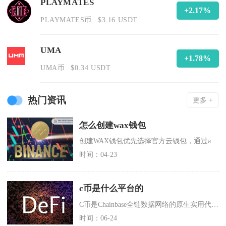
PLAYMATES
+2.17%
PLAYMATES币
$3.16 USDT
UMA
+1.78%
UMA币
$0.34 USDT
热门资讯
更多 +
怎么创建wax钱包
创建WAX钱包优先选择官方云钱包，通过all‑access官网注册，支持邮箱与谷歌账号两种
时间：04-23
c币是什么平台的
C币是Chainbase全链数据网络的原生实用代币，同时市场上也存在CSDN生态C币、存钱
时间：06-24