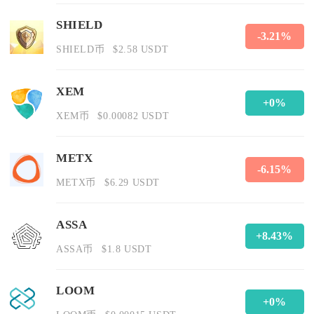
SHIELD
-3.21%
SHIELD币
$2.58 USDT
XEM
+0%
XEM币
$0.00082 USDT
METX
-6.15%
METX币
$6.29 USDT
ASSA
+8.43%
ASSA币
$1.8 USDT
LOOM
+0%