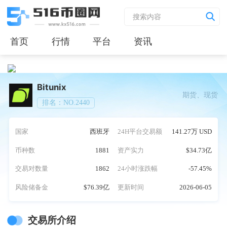
首页
行情
平台
资讯
Bitunix
期货、现货
排名：NO.2440
国家
西班牙
24H平台交易额
141.27万 USD
币种数
1881
资产实力
$34.73亿
交易对数量
1862
24小时涨跌幅
-57.45%
风险储备金
$76.39亿
更新时间
2026-06-05
交易所介绍