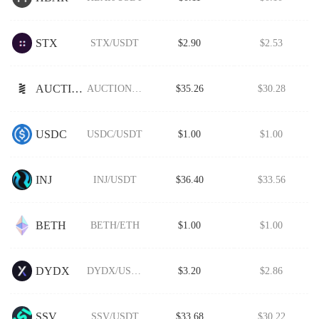
STX
STX/USDT
$2.90
$2.53
AUCTION
AUCTION/USDT
$35.26
$30.28
USDC
USDC/USDT
$1.00
$1.00
INJ
INJ/USDT
$36.40
$33.56
BETH
BETH/ETH
$1.00
$1.00
DYDX
DYDX/USDT
$3.20
$2.86
SSV
SSV/USDT
$33.68
$30.22