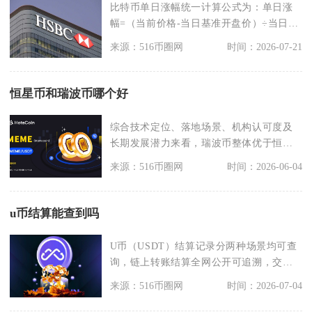
比特币单日涨幅统一计算公式为：单日涨
幅=（当前价格-当日基准开盘价）÷当日基
准开盘价×10
来源：516币圈网
时间：2026-07-21
恒星币和瑞波币哪个好
综合技术定位、落地场景、机构认可度及
长期发展潜力来看，瑞波币整体优于恒星
币，二者虽同源但发
来源：516币圈网
时间：2026-06-04
u币结算能查到吗
U币（USDT）结算记录分两种场景均可查
询，链上转账结算全网公开可追溯，交易
所内部撮合结算
来源：516币圈网
时间：2026-07-04