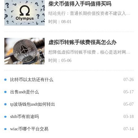
柴犬币值得入手吗值得买吗
结论先行：普通长期价值投资者不建议入手柴犬币，仅能拿出闲钱、能承受大幅亏损、熟悉迷因币炒作
时间：08-01
虚拟币转账手续费很高怎么办
想降低虚拟币转账手续费，核心是选对网络+择时转账+批量合并+用钱包/平台优惠，多数场景可省
时间：05-06
比特币以太坊还有什么
07-26
出售usdt是什么
05-17
tp波场钱包usdt如何转出
05-07
shib币有前途吗
03-18
wiac币哪个平台交易
07-14