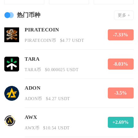
热门币种
更多 +
PIRATECOIN
-7.33%
PIRATECOIN币
$4.77 USDT
TARA
-8.03%
TARA币
$0.000025 USDT
ADON
-3.5%
ADON币
$4.27 USDT
AWX
+2.69%
AWX币
$10.54 USDT