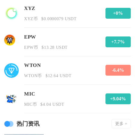
XYZ
+0%
XYZ币
$0.0000079 USDT
EPW
+7.7%
EPW币
$13.28 USDT
WTON
-6.4%
WTON币
$12.64 USDT
MIC
+9.04%
MIC币
$4.04 USDT
热门资讯
更多 +