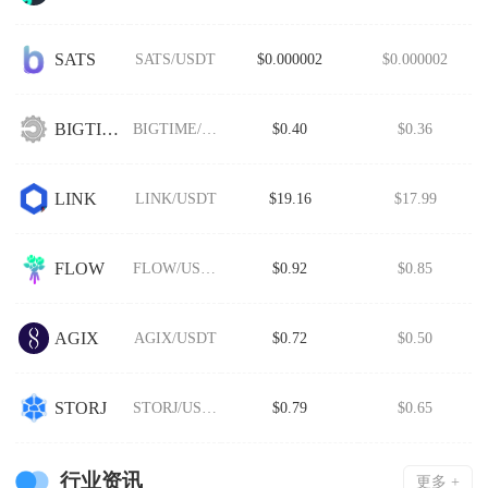
SATS
SATS/USDT
$0.000002
$0.000002
BIGTIME
BIGTIME/USDT
$0.40
$0.36
LINK
LINK/USDT
$19.16
$17.99
FLOW
FLOW/USDT
$0.92
$0.85
AGIX
AGIX/USDT
$0.72
$0.50
STORJ
STORJ/USDT
$0.79
$0.65
行业资讯
更多 +