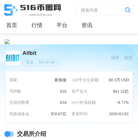
首页
行情
平台
资讯
Allbit
场外、现货
排名：NO.9749
国家
新加坡
24H平台交易额
60.5万 USD
币种数
618
资产实力
$61.32亿
交易对数量
834
24小时涨跌幅
-8.71%
风险储备金
$56.67亿
更新时间
2026-02-02
交易所介绍