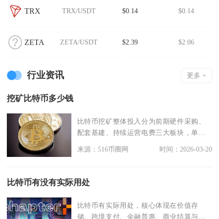
TRX
TRX/USDT
$0.14
$0.14
ZETA
ZETA/USDT
$2.39
$2.06
行业资讯
更多 +
挖矿比特币多少钱
比特币挖矿整体投入分为前期硬件采购、
配套基建、持续运营电费三大板块，单台
主流矿机全套初期投
来源：516币圈网
时间：2026-03-20
比特币有没有实际用处
比特币有实际用处，核心体现在价值存
储、跨境支付、金融普惠、商业结算与技