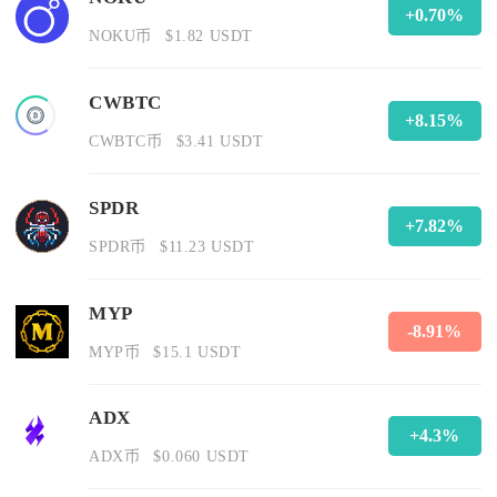
+0.70%
NOKU币
$1.82 USDT
CWBTC
+8.15%
CWBTC币
$3.41 USDT
SPDR
+7.82%
SPDR币
$11.23 USDT
MYP
-8.91%
MYP币
$15.1 USDT
ADX
+4.3%
ADX币
$0.060 USDT