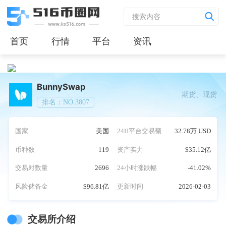
首页
行情
平台
资讯
BunnySwap
期货、现货
排名：NO.3807
国家
美国
24H平台交易额
32.78万 USD
币种数
119
资产实力
$35.12亿
交易对数量
2696
24小时涨跌幅
-41.02%
风险储备金
$96.81亿
更新时间
2026-02-03
交易所介绍