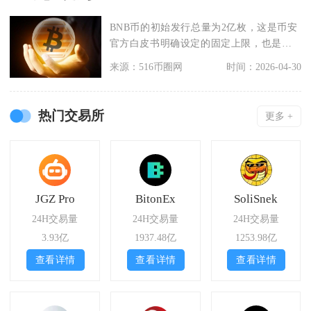
BNB币的初始发行总量为2亿枚，这是币安
官方白皮书明确设定的固定上限，也是当
前市场公认的最
来源：516币圈网
时间：2026-04-30
热门交易所
更多 +
JGZ Pro
BitonEx
SoliSnek
24H交易量
24H交易量
24H交易量
3.93亿
1937.48亿
1253.98亿
查看详情
查看详情
查看详情