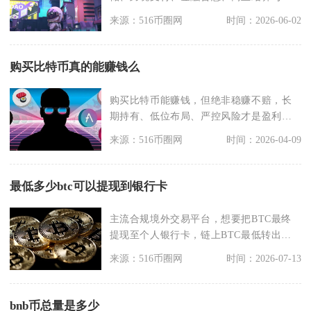
术赋能五大领域，并非
来源：516币圈网
时间：2026-06-02
购买比特币真的能赚钱么
购买比特币能赚钱，但绝非稳赚不赔，长
期持有、低位布局、严控风险才是盈利核
心，短期投机大概率
来源：516币圈网
时间：2026-04-09
最低多少btc可以提现到银行卡
主流合规境外交易平台，想要把BTC最终
提现至个人银行卡，链上BTC最低转出门
槛普遍为0.0
来源：516币圈网
时间：2026-07-13
bnb币总量是多少