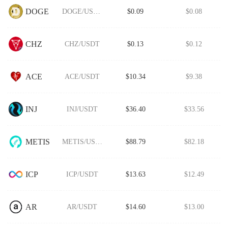
DOGE
DOGE/USDT
$0.09
$0.08
CHZ
CHZ/USDT
$0.13
$0.12
ACE
ACE/USDT
$10.34
$9.38
INJ
INJ/USDT
$36.40
$33.56
METIS
METIS/USDT
$88.79
$82.18
ICP
ICP/USDT
$13.63
$12.49
AR
AR/USDT
$14.60
$13.00