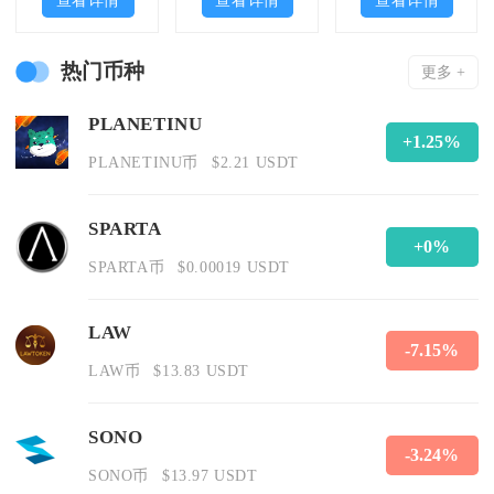
热门币种
更多 +
PLANETINU
+1.25%
PLANETINU币
$2.21 USDT
SPARTA
+0%
SPARTA币
$0.00019 USDT
LAW
-7.15%
LAW币
$13.83 USDT
SONO
-3.24%
SONO币
$13.97 USDT