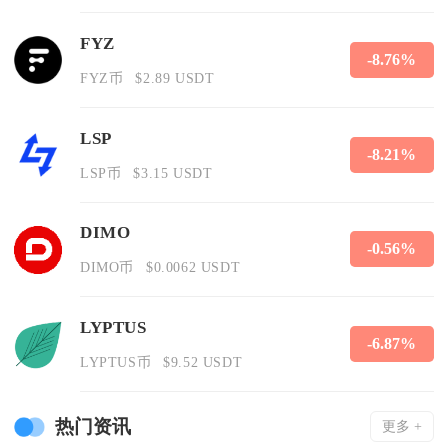
FYZ
-8.76%
FYZ币
$2.89 USDT
LSP
-8.21%
LSP币
$3.15 USDT
DIMO
-0.56%
DIMO币
$0.0062 USDT
LYPTUS
-6.87%
LYPTUS币
$9.52 USDT
热门资讯
更多 +