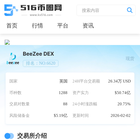
首页
行情
平台
资讯
BeeZee DEX
现货
排名：NO.6620
国家
英国
24H平台交易额
26.34万 USD
币种数
1288
资产实力
$50.74亿
交易对数量
88
24小时涨跌幅
20.75%
风险储备金
$5.19亿
更新时间
2026-02-02
交易所介绍