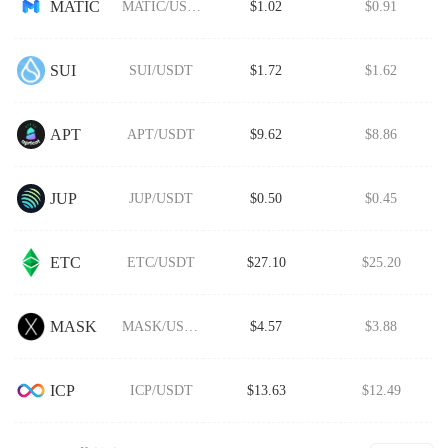
MATIC
MATIC/USDT
$1.02
$0.91
SUI
SUI/USDT
$1.72
$1.62
APT
APT/USDT
$9.62
$8.86
JUP
JUP/USDT
$0.50
$0.45
ETC
ETC/USDT
$27.10
$25.20
MASK
MASK/USDT
$4.57
$3.88
ICP
ICP/USDT
$13.63
$12.49