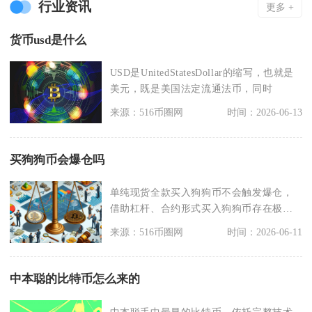
行业资讯
更多 +
货币usd是什么
USD是UnitedStatesDollar的缩写，也就是
美元，既是美国法定流通法币，同时
来源：516币圈网
时间：2026-06-13
买狗狗币会爆仓吗
单纯现货全款买入狗狗币不会触发爆仓，
借助杠杆、合约形式买入狗狗币存在极高
爆仓概率，也是币圈
来源：516币圈网
时间：2026-06-11
中本聪的比特币怎么来的
中本聪手中最早的比特币，依托完整技术