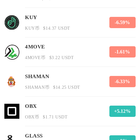
KUY
-6.59%
KUY币
$14.37 USDT
4MOVE
-1.61%
4MOVE币
$3.22 USDT
SHAMAN
-6.33%
SHAMAN币
$14.25 USDT
OBX
+5.12%
OBX币
$1.71 USDT
GLASS