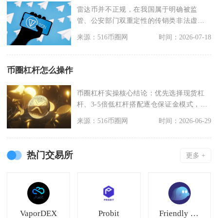
雷达币并不正规，在我国属于明确被监
管、公安部门双重定性的传销类非法虚拟
货币资金盘，不存在任
来源：516币圈网
时间：2026-07-18
币圈杠杆怎么操作
币圈杠杆实操核心结论：优先选择现货杠
杆、3-5倍低杠杆搭配逐仓保证金模式，按
划转资金、选定
来源：516币圈网
时间：2026-06-29
热门交易所
更多 +
VaporDEX
Probit
Friendly Market