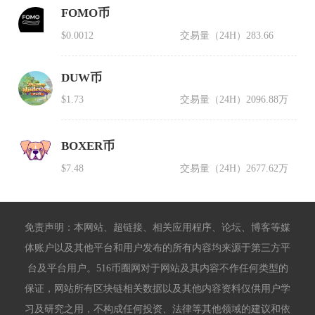
FOMO币
$0.0012
交易量（24H）
283.66
DUW币
$1.73
交易量（24H）
2096.88万
BOXER币
$7.48
交易量（24H）
2677.62万
免责声明：本网站、超链接、相关应用程序、论坛、博客等媒
体账户以及其他平台和用户发布的所有内容均来源于第三方平
台及平台用户。516币圈网对于网站及其内容不作任何类型的
保证，网站所有区块链相关数据以及其他内容资料仅供用户学
习及研究之用，不构成任何投资、法律等其他领域的建议和依