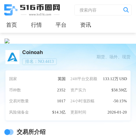
首页
行情
平台
资讯
Coinoah
期货、场外、现货
排名：NO.4413
国家
英国
24H平台交易额
133.12万 USD
币种数
2352
资产实力
$58.59亿
交易对数量
1017
24小时涨跌幅
-50.15%
风险储备金
$14.3亿
更新时间
2026-01-20
交易所介绍