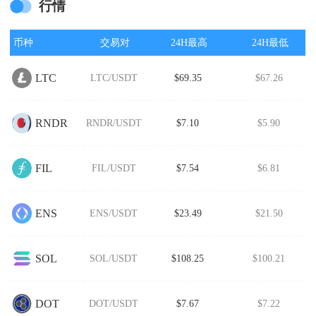
行情
币种
交易对
24H最高
24H最低
LTC
LTC/USDT
$69.35
$67.26
RNDR
RNDR/USDT
$7.10
$5.90
FIL
FIL/USDT
$7.54
$6.81
ENS
ENS/USDT
$23.49
$21.50
SOL
SOL/USDT
$108.25
$100.21
DOT
DOT/USDT
$7.67
$7.22