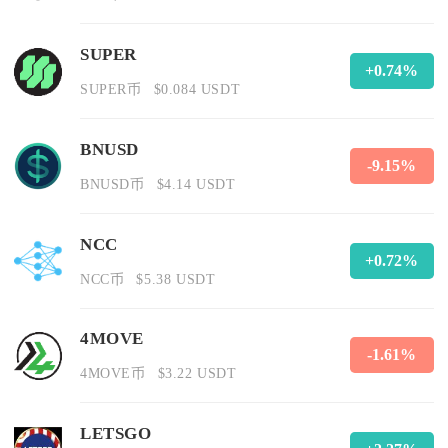
SUPER
+0.74%
SUPER币
$0.084 USDT
BNUSD
-9.15%
BNUSD币
$4.14 USDT
NCC
+0.72%
NCC币
$5.38 USDT
4MOVE
-1.61%
4MOVE币
$3.22 USDT
LETSGO