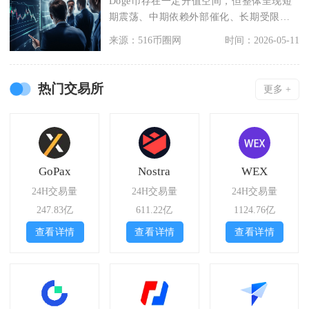
Doge币存在一定升值空间，但整体呈现短
期震荡、中期依赖外部催化、长期受限于
通胀与应用短板
来源：516币圈网
时间：2026-05-11
热门交易所
更多 +
GoPax
Nostra
WEX
24H交易量
24H交易量
24H交易量
247.83亿
611.22亿
1124.76亿
查看详情
查看详情
查看详情