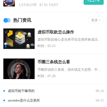
+2.27%
LETSGO币
$7.01 USDT
热门资讯
更多 +
虚拟币取款怎么操作
虚拟币取款核心是先将币在交易所换成法币，再通过C2C场外交易或链上提币至钱包，最后按规则提
时间：05-23
币圈三条线怎么看
币圈所说的三条线，指长线定大趋势、中线寻找波段机会、短线捕捉进场点位，正确观察顺序必须遵循
时间：07-28
虚拟币能干嘛用的
06-14
ascendex是什么交易所
04-12