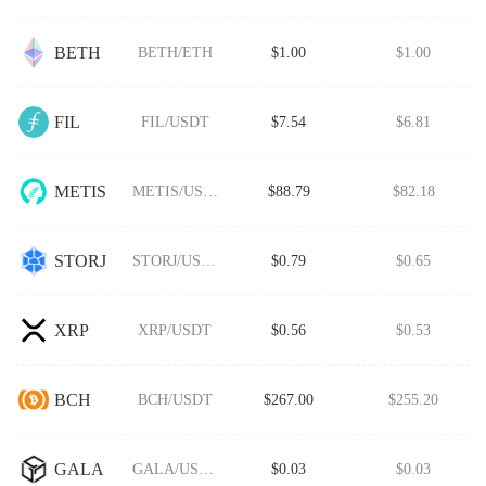
BETH
BETH/ETH
$1.00
$1.00
FIL
FIL/USDT
$7.54
$6.81
METIS
METIS/USDT
$88.79
$82.18
STORJ
STORJ/USDT
$0.79
$0.65
XRP
XRP/USDT
$0.56
$0.53
BCH
BCH/USDT
$267.00
$255.20
GALA
GALA/USDT
$0.03
$0.03