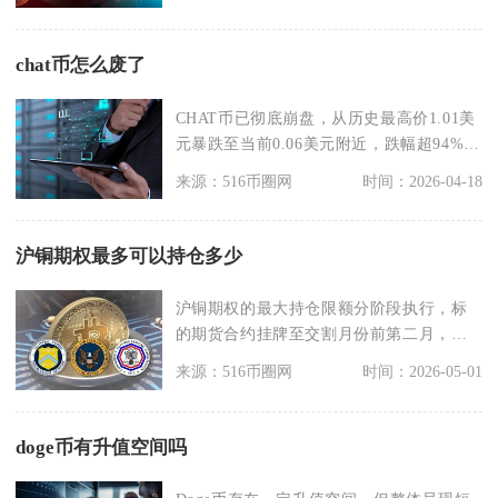
chat币怎么废了
CHAT币已彻底崩盘，从历史最高价1.01美
元暴跌至当前0.06美元附近，跌幅超94%，
项
来源：516币圈网
时间：2026-04-18
沪铜期权最多可以持仓多少
沪铜期权的最大持仓限额分阶段执行，标
的期货合约挂牌至交割月份前第二月，客
户与非期货公司会员
来源：516币圈网
时间：2026-05-01
doge币有升值空间吗