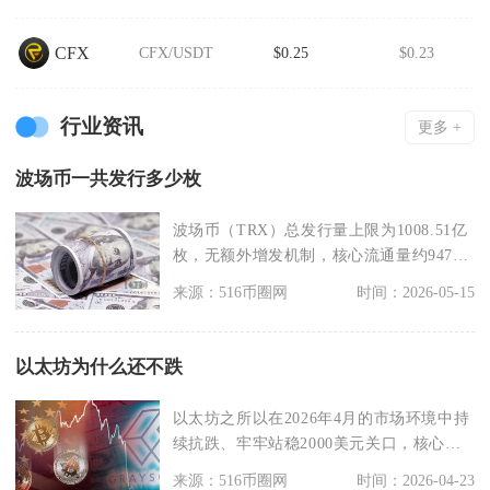
CFX
CFX/USDT
$0.25
$0.23
行业资讯
更多 +
波场币一共发行多少枚
波场币（TRX）总发行量上限为1008.51亿
枚，无额外增发机制，核心流通量约947亿
枚，
来源：516币圈网
时间：2026-05-15
以太坊为什么还不跌
以太坊之所以在2026年4月的市场环境中持
续抗跌、牢牢站稳2000美元关口，核心在
于其通缩
来源：516币圈网
时间：2026-04-23