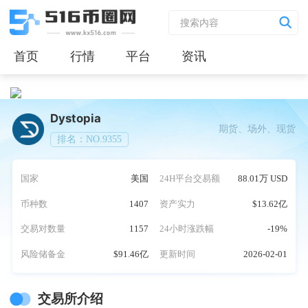
首页
行情
平台
资讯
Dystopia
期货、场外、现货
排名：NO.9355
国家
美国
24H平台交易额
88.01万 USD
币种数
1407
资产实力
$13.62亿
交易对数量
1157
24小时涨跌幅
-19%
风险储备金
$91.46亿
更新时间
2026-02-01
交易所介绍