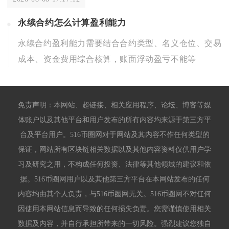
永续合约怎么计算盈利能力
永续合约盈利能力需要结合合约类型、名义仓位、交易
成本、资金费用综合核算，账面浮动盈亏不能等
免责声明：本网站、超链接、相关应用程序、论坛、博客等媒
体账户以及其他平台和用户发布的所有内容均来源于第三方平
台及平台用户。516币圈网对于网站及其内容不作任何类型的
保证，网站所有区块链相关数据以及其他内容资料仅供用户学
习及研究之用，不构成任何投资、法律等其他领域的建议和依
据。516币圈网用户以及其他第三方平台在本网站发布的任何
内容均由其个人负责，与516币圈网无关。516币圈网不对任何
因使用本网站信息而导致的任何损失负责。您需谨慎使用相关
数据及内容，并自行承担所带来的一切风险。强烈建议您独自