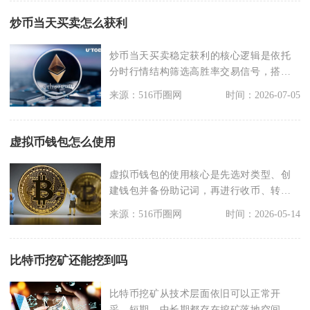
炒币当天买卖怎么获利
炒币当天买卖稳定获利的核心逻辑是依托
分时行情结构筛选高胜率交易信号，搭配
标准化风控规则锁定
来源：516币圈网
时间：2026-07-05
虚拟币钱包怎么使用
虚拟币钱包的使用核心是先选对类型、创
建钱包并备份助记词，再进行收币、转币
操作，全程严守安全
来源：516币圈网
时间：2026-05-14
比特币挖矿还能挖到吗
比特币挖矿从技术层面依旧可以正常开
采，短期、中长期都存在挖矿落地空间，