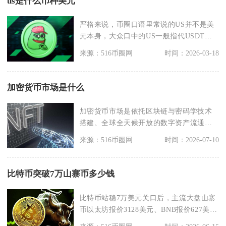
us是什么币种美元
严格来说，币圈口语里常说的US并不是美
元本身，大众口中的US一般指代USDT泰
达币，属于锚
来源：516币圈网
时间：2026-03-18
加密货币市场是什么
加密货币市场是依托区块链与密码学技术
搭建、全球全天候开放的数字资产流通网
络，由一级发行市场
来源：516币圈网
时间：2026-07-10
比特币突破7万山寨币多少钱
比特币站稳7万美元关口后，主流大盘山寨
币以太坊报价3128美元、BNB报价627美
元、SO