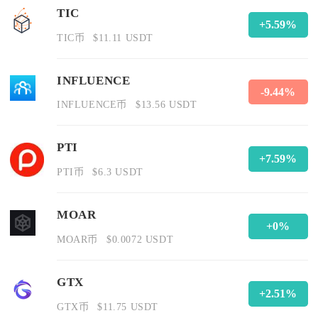
TIC
+5.59%
TIC币
$11.11 USDT
INFLUENCE
-9.44%
INFLUENCE币
$13.56 USDT
PTI
+7.59%
PTI币
$6.3 USDT
MOAR
+0%
MOAR币
$0.0072 USDT
GTX
+2.51%
GTX币
$11.75 USDT