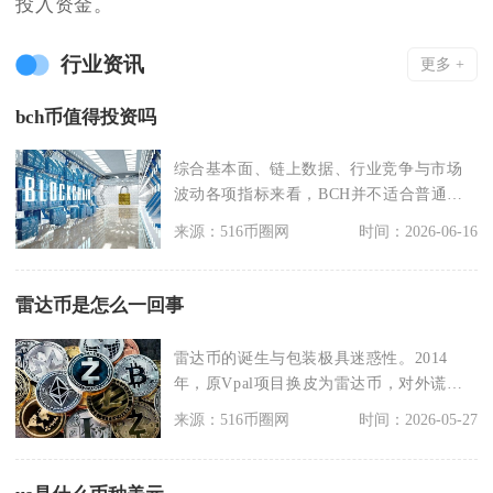
投入资金。
行业资讯
更多 +
bch币值得投资吗
综合基本面、链上数据、行业竞争与市场
波动各项指标来看，BCH并不适合普通投
资者重仓长期配置
来源：516币圈网
时间：2026-06-16
雷达币是怎么一回事
雷达币的诞生与包装极具迷惑性。2014
年，原Vpal项目换皮为雷达币，对外谎称
由“美国雷达
来源：516币圈网
时间：2026-05-27