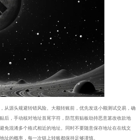
，从源头规避转错风险。大额转账前，优先发送小额测试交易，确
贴后，手动核对地址首尾字符，防范剪贴板劫持恶意篡改收款地
避免混淆多个格式相近的地址。同时不要随意保存地址在在线文
地址的概率，每一次链上转账都保持足够谨慎。