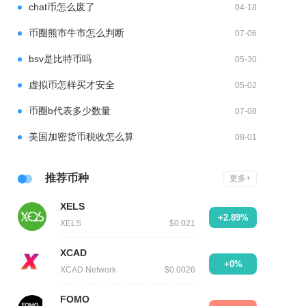
chat币怎么废了
04-18
币圈熊市牛市怎么判断
07-06
bsv是比特币吗
05-30
虚拟币怎样买才安全
05-02
币圈b代表多少数量
07-08
美国加密货币税收怎么算
08-01
推荐币种
更多+
XELS
+2.89%
XELS
$0.021
XCAD
+0%
XCAD Network
$0.0026
FOMO