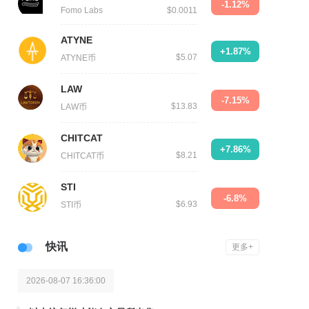
-1.12%
Fomo Labs
$0.0011
ATYNE
+1.87%
$5.07
ATYNE币
LAW
-7.15%
$13.83
LAW币
CHITCAT
+7.86%
$8.21
CHITCAT币
STI
-6.8%
$6.93
STI币
快讯
更多+
2026-08-07 16:36:00