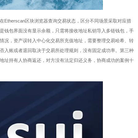
therscan区块浏览器查询交易状态，区分不同场景采取对应措
是钱包界面没有显示余额，只需将接收地址私钥导入多链钱包，手
情况，资产误转入中心化交易所充值地址，需要整理交易哈希、转
否入账或者退回取决于交易所处理规则，没有固定成功率。第三种
地址持有人协商返还，对方没有法定归还义务，协商成功的案例十