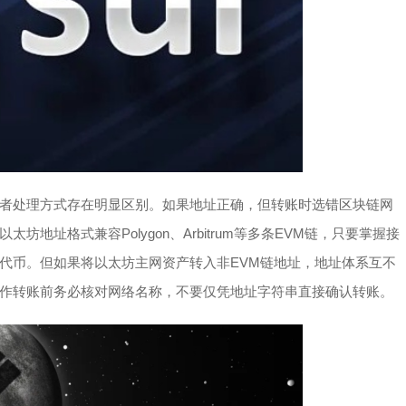
者处理方式存在明显区别。如果地址正确，但转账时选错区块链网
地址格式兼容Polygon、Arbitrum等多条EVM链，只要掌握接
代币。但如果将以太坊主网资产转入非EVM链地址，地址体系互不
作转账前务必核对网络名称，不要仅凭地址字符串直接确认转账。