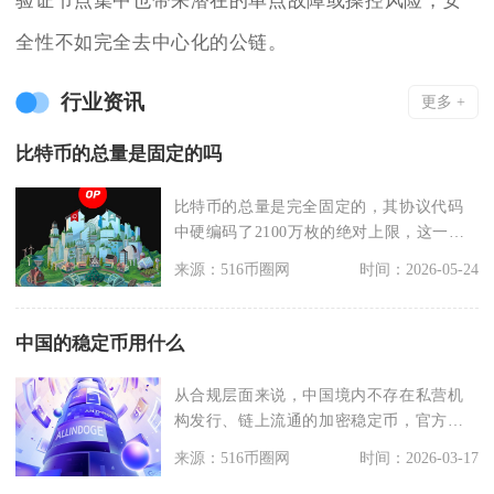
验证节点集中也带来潜在的单点故障或操控风险，安
全性不如完全去中心化的公链。
行业资讯
更多 +
比特币的总量是固定的吗
比特币的总量是完全固定的，其协议代码
中硬编码了2100万枚的绝对上限，这一规
则无法被单一主
来源：516币圈网
时间：2026-05-24
中国的稳定币用什么
从合规层面来说，中国境内不存在私营机
构发行、链上流通的加密稳定币，官方对
应的数字化价值载体
来源：516币圈网
时间：2026-03-17