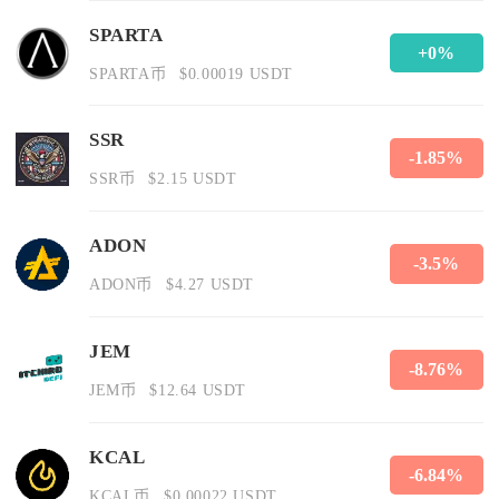
SPARTA
+0%
SPARTA币
$0.00019 USDT
SSR
-1.85%
SSR币
$2.15 USDT
ADON
-3.5%
ADON币
$4.27 USDT
JEM
-8.76%
JEM币
$12.64 USDT
KCAL
-6.84%
KCAL币
$0.00022 USDT