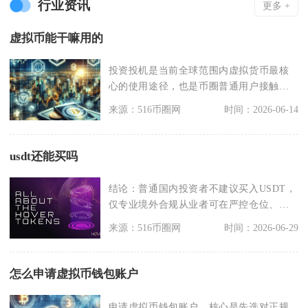
行业资讯
更多 +
虚拟币能干嘛用的
投资投机是当前全球范围内虚拟货币最核
心的使用途径，也是币圈普通用户接触最
多的用途，市面上比
来源：516币圈网
时间：2026-06-14
usdt还能买吗
结论：普通国内投资者不建议买入USDT，
仅专业境外合规从业者可在严控仓位、充
分知晓风险的前
来源：516币圈网
时间：2026-06-29
怎么申请虚拟币钱包账户
申请虚拟币钱包账户，核心是先选对正规