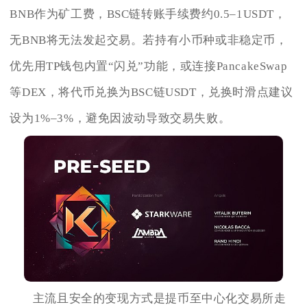
BNB作为矿工费，BSC链转账手续费约0.5–1USDT，
无BNB将无法发起交易。若持有小币种或非稳定币，
优先用TP钱包内置“闪兑”功能，或连接PancakeSwap
等DEX，将代币兑换为BSC链USDT，兑换时滑点建议
设为1%–3%，避免因波动导致交易失败。
主流且安全的变现方式是提币至中心化交易所走