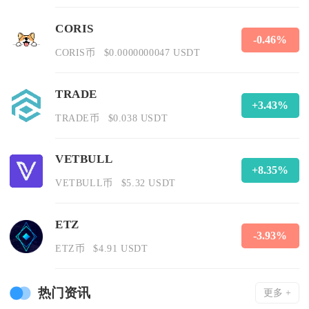
CORIS
-0.46%
CORIS币
$0.0000000047 USDT
TRADE
+3.43%
TRADE币
$0.038 USDT
VETBULL
+8.35%
VETBULL币
$5.32 USDT
ETZ
-3.93%
ETZ币
$4.91 USDT
热门资讯
更多 +