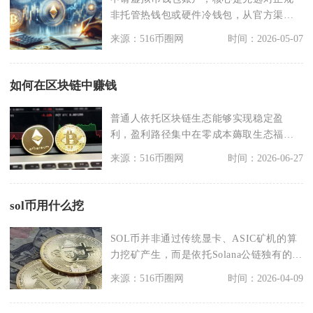
非托管热钱包或硬件冷钱包，从官方渠道
下载安装，再完成创
来源：516币圈网
时间：2026-05-07
如何在区块链中赚钱
普通人依托区块链生态能够实现稳定盈
利，盈利路径集中在零成本薅取生态福
利、资产质押理财、链上
来源：516币圈网
时间：2026-06-27
sol币用什么挖
SOL币并非通过传统显卡、ASIC矿机的算
力挖矿产生，而是依托Solana公链独有的
PoH
来源：516币圈网
时间：2026-04-09