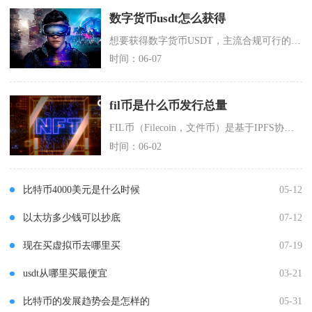
数字货币usdt怎么获得
想要获得数字货币USDT，主流合规可行的方式主要有交易所直接购买、场外点对点交易、通过资产
时间：06-07
fil币是什么币发行总量
FIL币（Filecoin，文件币）是基于IPFS协议的去中心化存储网络原生代币，发行总量
时间：06-02
比特币4000美元是什么时候
05-12
以太坊多少钱可以抄底
07-12
现在买虚拟币去哪里买
07-19
usdt从哪里买最便宜
03-21
比特币的发展趋势会是怎样的
05-31