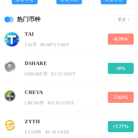
热门币种
更多 +
TAI
-0.70%
TAI币
$0.0073 USDT
DSHARE
+0%
DSHARE币
$2.55 USDT
CREVA
-7.03%
CREVA币
$15.85 USDT
ZYTH
+7.77%
ZYTH币
$6.79 USDT