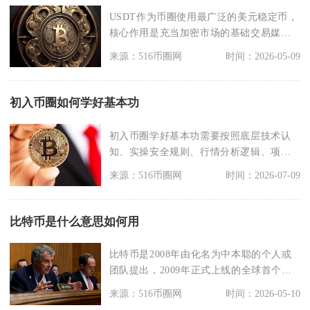
USDT作为币圈使用最广泛的美元稳定币，
核心作用是充当加密市场的基础交易媒
介、避险保值工具
来源：516币圈网
时间：2026-05-09
初入币圈如何学好基本功
初入币圈学好基本功需要按照底层技术认
知、实操安全规则、行情分析逻辑、项目
辨别体系四大模块循
来源：516币圈网
时间：2026-07-09
比特币是什么意思如何用
比特币是2008年由化名为中本聪的个人或
团队提出，2009年正式上线的全球首个去
中心化加密
来源：516币圈网
时间：2026-05-10