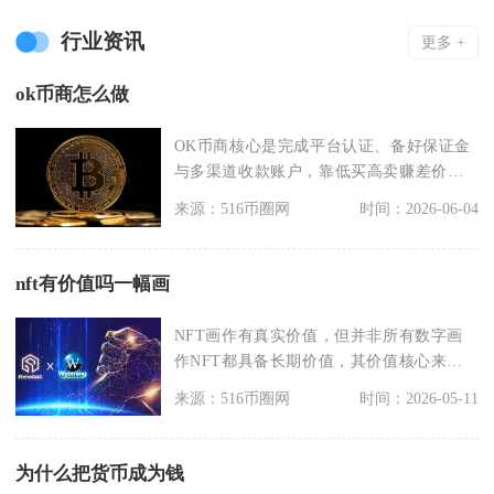
行业资讯
更多 +
ok币商怎么做
OK币商核心是完成平台认证、备好保证金
与多渠道收款账户，靠低买高卖赚差价，
严控资金与交易风
来源：516币圈网
时间：2026-06-04
nft有价值吗一幅画
NFT画作有真实价值，但并非所有数字画
作NFT都具备长期价值，其价值核心来自
区块链确权、稀
来源：516币圈网
时间：2026-05-11
为什么把货币成为钱