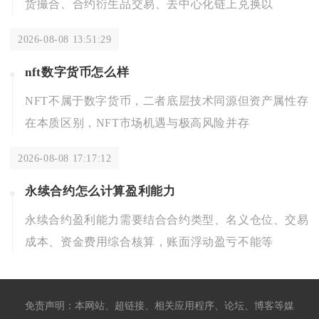
货撮合、合约衍生品交易、去中心化链上兑换以
2026-08-08 13:51:29
nft数字货币怎么样
NFT不属于数字货币，二者底层技术同源但资产属性存
在本质区别，NFT市场机遇与极高风险并存
2026-08-08 17:17:12
永续合约怎么计算盈利能力
永续合约盈利能力需要结合合约类型、名义仓位、交易
成本、资金费用综合核算，账面浮动盈亏不能等
免责声明：本网站、超链接、相关应用程序、论坛、博客等媒