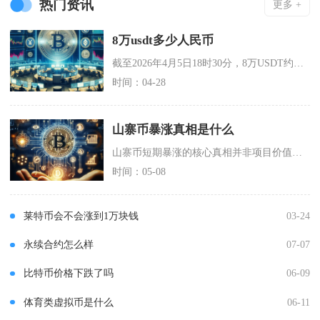
热门资讯
更多 +
8万usdt多少人民币
截至2026年4月5日18时30分，8万USDT约等于550872元人民币，该数值基于当日
时间：04-28
山寨币暴涨真相是什么
山寨币短期暴涨的核心真相并非项目价值提升，而是筹码高度集中、资金轮动、庄家操盘与热点情绪共
时间：05-08
莱特币会不会涨到1万块钱
03-24
永续合约怎么样
07-07
比特币价格下跌了吗
06-09
体育类虚拟币是什么
06-11