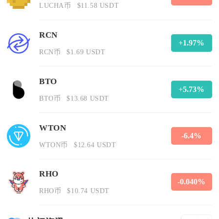
LUCHA币
$11.58 USDT
RCN
+1.97%
RCN币
$1.69 USDT
BTO
+5.73%
BTO币
$13.68 USDT
WTON
-6.4%
WTON币
$12.64 USDT
RHO
-0.040%
RHO币
$10.74 USDT