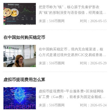
把货币称为"钱"，核心源于先秦铲形农
具"钱"的形制演变与语音假借，经周秦流通
普及、语义固化
来源：516币圈网
时间：2026-05-15
在中国如何购买稳定币
在中国购买稳定币，境内无合规渠道，核
心方式是通过境外交易所C2C交易或香港合
规平台操作，全
来源：516币圈网
时间：2026-05-29
虚拟币提现费用怎么算
虚拟币提现费用=平台服务费+区块链网络
矿工费（Gas费），前者多为固定金额或小
额比例，后者
来源：516币圈网
时间：2026-05-24