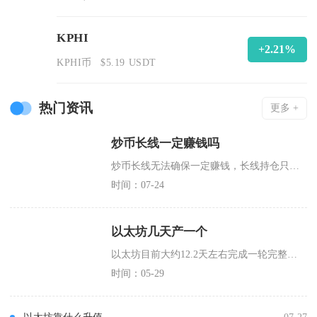
KPHI
+2.21%
KPHI币
$5.19 USDT
热门资讯
更多 +
炒币长线一定赚钱吗
炒币长线无法确保一定赚钱，长线持仓只是提升盈利概率的操作方式，不存在稳赚不赔的投资法则，市
时间：07-24
以太坊几天产一个
以太坊目前大约12.2天左右完成一轮完整区块产出周期，也就是行业常说的“几天产一个”对应的
时间：05-29