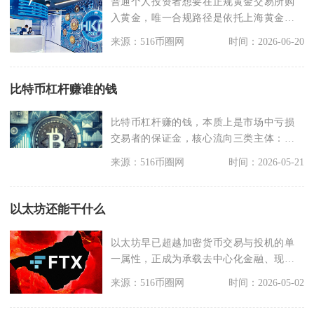
普通个人投资者想要在正规黄金交易所购
入黄金，唯一合规路径是依托上海黄金交
易所授权的银行、持
来源：516币圈网
时间：2026-06-20
比特币杠杆赚谁的钱
比特币杠杆赚的钱，本质上是市场中亏损
交易者的保证金，核心流向三类主体：方
向做对的对手盘、交
来源：516币圈网
时间：2026-05-21
以太坊还能干什么
以太坊早已超越加密货币交易与投机的单
一属性，正成为承载去中心化金融、现实
世界资产代币化、数
来源：516币圈网
时间：2026-05-02