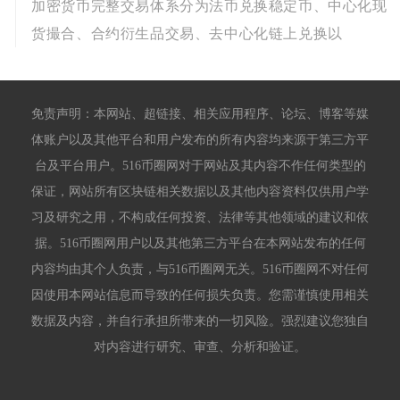
加密货币完整交易体系分为法币兑换稳定币、中心化现
货撮合、合约衍生品交易、去中心化链上兑换以
免责声明：本网站、超链接、相关应用程序、论坛、博客等媒
体账户以及其他平台和用户发布的所有内容均来源于第三方平
台及平台用户。516币圈网对于网站及其内容不作任何类型的
保证，网站所有区块链相关数据以及其他内容资料仅供用户学
习及研究之用，不构成任何投资、法律等其他领域的建议和依
据。516币圈网用户以及其他第三方平台在本网站发布的任何
内容均由其个人负责，与516币圈网无关。516币圈网不对任何
因使用本网站信息而导致的任何损失负责。您需谨慎使用相关
数据及内容，并自行承担所带来的一切风险。强烈建议您独自
对内容进行研究、审查、分析和验证。