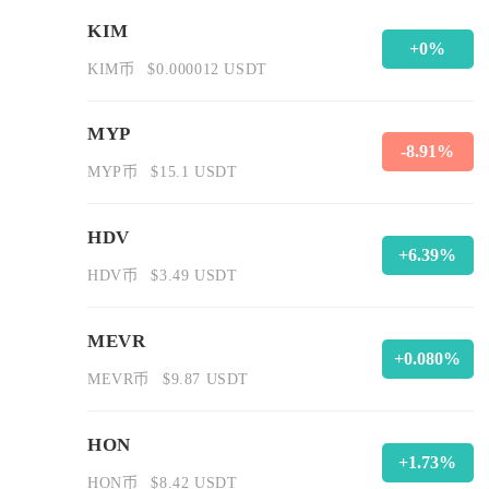
KIM
+0%
KIM币
$0.000012 USDT
MYP
-8.91%
MYP币
$15.1 USDT
HDV
+6.39%
HDV币
$3.49 USDT
MEVR
+0.080%
MEVR币
$9.87 USDT
HON
+1.73%
HON币
$8.42 USDT