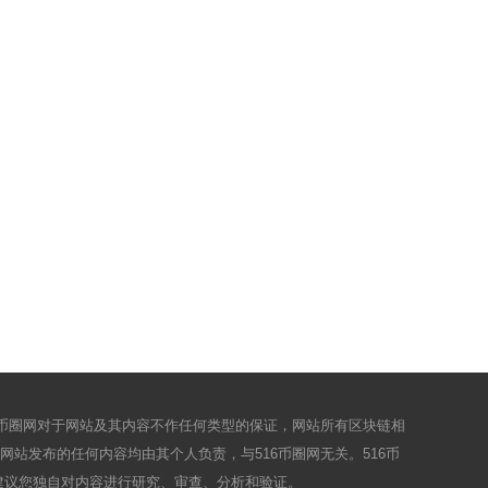
6币圈网对于网站及其内容不作任何类型的保证，网站所有区块链相
站发布的任何内容均由其个人负责，与516币圈网无关。516币
建议您独自对内容进行研究、审查、分析和验证。