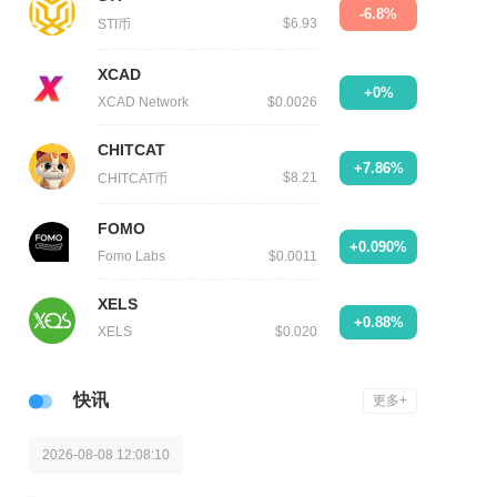
-6.8%
$6.93
STI币
XCAD
+0%
XCAD Network
$0.0026
CHITCAT
+7.86%
$8.21
CHITCAT币
FOMO
+0.090%
Fomo Labs
$0.0011
XELS
+0.88%
XELS
$0.020
快讯
更多+
2026-08-08 12:08:10