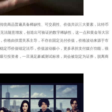
传统商品普遍具备稀缺性、可交易性、价值共识三大要素，比特币
约束无法随意增发，创造出可验证的数字稀缺性，这一点和黄金等大宗
，价格由供需关系主导，不存在固定兑付价值，价格波动来源于市
稳定币价值锚定法币，价值波动极小，更多承担支付媒介功能，很
吸引投资者，一旦满足豪威测试标准，则会被划定为证券，脱离商