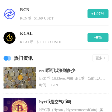
RCN
+1.97%
RCN币
$1.69 USDT
KCAL
+0%
KCAL币
$0.00023 USDT
热门资讯
更多 +
erd币可以涨到多少
ERD币（原Elrond网络旧代币）当前已无独立上涨空间，其价值核心已完全迁移至新币EGL
时间：06-09
hyc币是空气币吗
HYC币（Hycon，HyperconnectedCoin）属于典型的空气币，项目无实际落