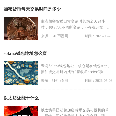
加密货币每天交易时间是多少
主流加密货币日常交易时长为全天24小
时，实行7天不间断交易，不存在开盘、收
盘概念，节假日也
来源：516币圈网
时间：2026-03-20
solana钱包地址怎么查
查询Solana钱包地址，核心是在钱包App、
插件或交易所内找到“接收/Receive”功
来源：516币圈网
时间：2026-05-03
以太坊还能干什么
以太坊早已超越加密货币交易与投机的单