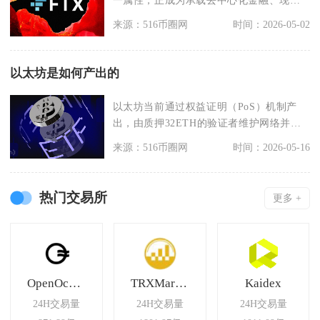
一属性，正成为承载去中心化金融、现实
世界资产代币化、数
来源：516币圈网
时间：2026-05-02
以太坊是如何产出的
以太坊当前通过权益证明（PoS）机制产
出，由质押32ETH的验证者维护网络并获
得奖励，日均
来源：516币圈网
时间：2026-05-16
热门交易所
更多 +
OpenOcean
TRXMarket
Kaidex
24H交易量
24H交易量
24H交易量