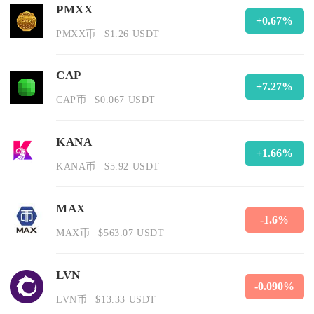
PMXX
+0.67%
PMXX币
$1.26 USDT
CAP
+7.27%
CAP币
$0.067 USDT
KANA
+1.66%
KANA币
$5.92 USDT
MAX
-1.6%
MAX币
$563.07 USDT
LVN
-0.090%
LVN币
$13.33 USDT