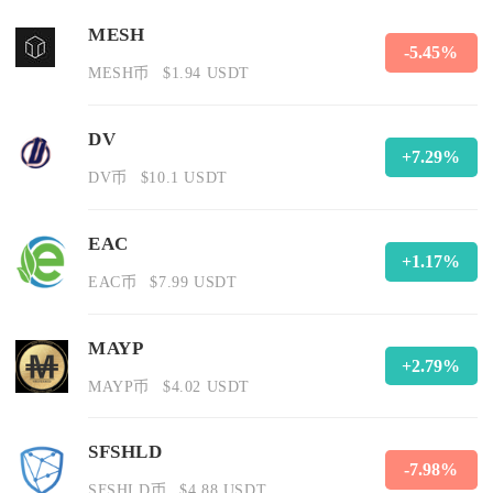
MESH
-5.45%
MESH币
$1.94 USDT
DV
+7.29%
DV币
$10.1 USDT
EAC
+1.17%
EAC币
$7.99 USDT
MAYP
+2.79%
MAYP币
$4.02 USDT
SFSHLD
-7.98%
SFSHLD币
$4.88 USDT