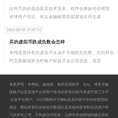
比特币的价值由底层技术安全、程序化稀缺经济模型、
全球用户共识、现实金融刚需四层逻辑共同生成
2026-08-05 17:47:51
买的虚拟币跌成负数会怎样
单纯现货持有的虚拟币永远不可能跌到负数，仅杠杆合
约交易极端穿仓时账户权益才会出现负值，现货
免责声明：本网站、超链接、相关应用程序、论坛、博客等媒
体账户以及其他平台和用户发布的所有内容均来源于第三方平
台及平台用户。516币圈网对于网站及其内容不作任何类型的
保证，网站所有区块链相关数据以及其他内容资料仅供用户学
习及研究之用，不构成任何投资、法律等其他领域的建议和依