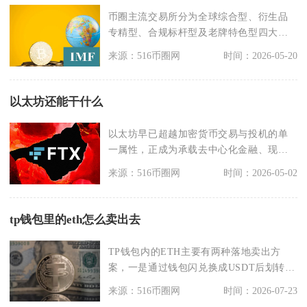
币圈主流交易所分为全球综合型、衍生品
专精型、合规标杆型及老牌特色型四大
类，核心代表有币安、
来源：516币圈网
时间：2026-05-20
以太坊还能干什么
以太坊早已超越加密货币交易与投机的单
一属性，正成为承载去中心化金融、现实
世界资产代币化、数
来源：516币圈网
时间：2026-05-02
tp钱包里的eth怎么卖出去
TP钱包内的ETH主要有两种落地卖出方
案，一是通过钱包闪兑换成USDT后划转至
交易所变现取
来源：516币圈网
时间：2026-07-23