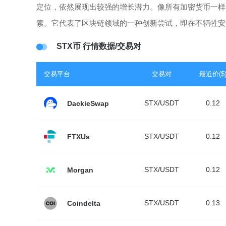
定位，依然展现出较强的增长潜力。像所有加密货币一样
素。它代表了区块链领域的一种创新尝试，即在不牺牲安
STX币 行情数据/交易对
交易平台
交易对
最近价($
STX/USDT
0.12
DackieSwap
STX/USDT
0.12
FTXUs
STX/USDT
0.12
Morgan
STX/USDT
0.13
Coindelta