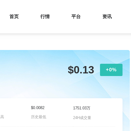
首页
行情
平台
资讯
$0.13
+0%
$0.0082
1751.03万
最高
历史最低
24H成交量