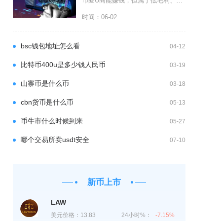
币圈U商能赚钱，但属于低毛利、高周转、强风险的生意，并非稳赚不赔，多数人收益有限且伴随法律
时间：06-02
bsc钱包地址怎么看
04-12
比特币400u是多少钱人民币
03-19
山寨币是什么币
03-18
cbn货币是什么币
05-13
币牛市什么时候到来
05-27
哪个交易所卖usdt安全
07-10
新币上市
LAW
美元价格：
13.83
24小时%：
-7.15%