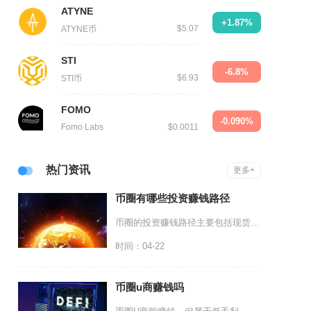
ATYNE
+1.87%
$5.07
ATYNE币
STI
-6.8%
$6.93
STI币
FOMO
-0.090%
Fomo Labs
$0.0011
热门资讯
更多+
币圈有哪些投资赚钱路径
币圈的投资赚钱路径主要包括现货交易与长期持有、合约杠杆交易、质押与流动性挖矿、空投与早期项
时间：04-22
币圈u商赚钱吗