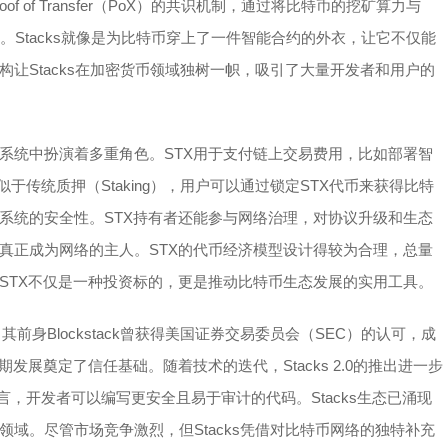
of Transfer（PoX）的共识机制，通过将比特币的挖矿算力与
互。Stacks就像是为比特币穿上了一件智能合约的外衣，让它不仅能
让Stacks在加密货币领域独树一帜，吸引了大量开发者和用户的
生态系统中扮演着多重角色。STX用于支付链上交易费用，比如部署智
似于传统质押（Staking），用户可以通过锁定STX代币来获得比特
系统的安全性。STX持有者还能参与网络治理，对协议升级和生态
真正成为网络的主人。STX的代币经济模型设计得较为合理，总量
STX不仅是一种投资标的，更是推动比特币生态发展的实用工具。
，其前身Blockstack曾获得美国证券交易委员会（SEC）的认可，成
展奠定了信任基础。随着技术的迭代，Stacks 2.0的推出进一步
语言，开发者可以编写更安全且易于审计的代码。Stacks生态已涌现
域。尽管市场竞争激烈，但Stacks凭借对比特币网络的独特补充