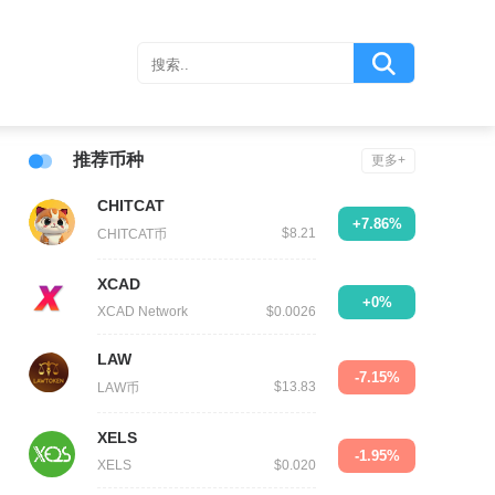
推荐币种
更多+
CHITCAT
+7.86%
$8.21
CHITCAT币
XCAD
+0%
XCAD Network
$0.0026
LAW
-7.15%
$13.83
LAW币
XELS
-1.95%
XELS
$0.020