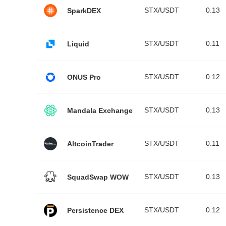
STX/USDT
0.13
SparkDEX
STX/USDT
0.11
Liquid
STX/USDT
0.12
ONUS Pro
STX/USDT
0.13
Mandala Exchange
STX/USDT
0.11
AltcoinTrader
STX/USDT
0.13
SquadSwap WOW
STX/USDT
0.12
Persistence DEX