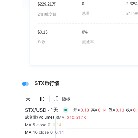
0
2.32%
$229.21万
总量
24H
24H成交额
$0.13
0%
昨收
流通率
STX币行情