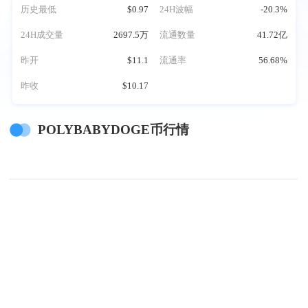
历史最低
$0.97
24H波幅
-20.3%
24H成交量
2697.5万
流通数量
41.72亿
昨开
$11.1
流通率
56.68%
昨收
$10.17
POLYBABYDOGE币行情