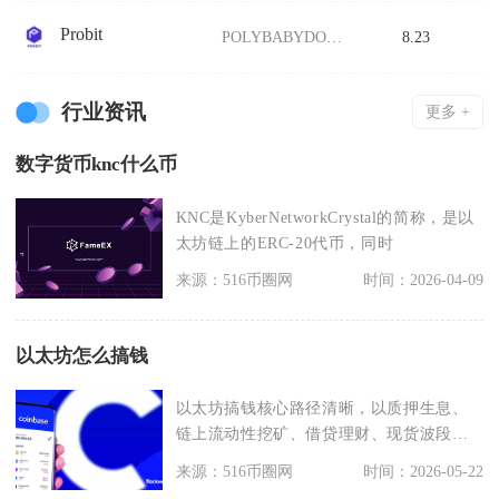
Probit
POLYBABYDOGE/USDT
8.23
行业资讯
更多 +
数字货币knc什么币
KNC是KyberNetworkCrystal的简称，是以
太坊链上的ERC-20代币，同时
来源：516币圈网
时间：2026-04-09
以太坊怎么搞钱
以太坊搞钱核心路径清晰，以质押生息、
链上流动性挖矿、借贷理财、现货波段交
易为主，叠加Lay
来源：516币圈网
时间：2026-05-22