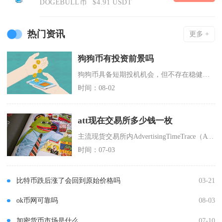
DOGEBULL币
$4.91 USDT
热门资讯
更多 +
狗狗币有投资前景吗
狗狗币具备短期投机机会，但不存在稳健的长期投资前景，更加适合小仓位博弈行情，不适合重仓长期
时间：08-02
att现在交易所多少钱一枚
主流现货交易所内AdvertisingTimeTrace（ATT）实时报价约0.0879美
时间：07-03
比特币跌后涨了会回到原始价格吗
03-21
ok币网可靠吗
08-03
加密货币市场是什么
07-10