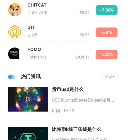
CHITCAT
+7.86%
$8.21
CHITCAT币
STI
-6.8%
$6.93
STI币
FOMO
-1.12%
Fomo Labs
$0.0011
热门资讯
更多+
货币usd是什么
USD是UnitedStatesDollar的缩写，也就是美元，既是美国法定流通法币，同时
时间：06-13
比特币k线三条线是什么