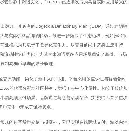
管起源于网络文化，Dogecola已逐渐发展为具备实际应用场景的
其独有的Dogecola Deflationary Plan（DDP）通过定期销
队与实体饮料品牌的联动计划进一步拓展了生态边界，例如推出限
结合的商业模式为其赋予了差异化竞争力。尽管目前尚未跻身主流币行
和流动性挖矿优化）为其未来渗透更多应用场景奠定了基础。市场
可能复制狗狗币早期的增长轨迹。
社区交流功能，简化了新手入门门槛。平台采用多重认证与智能合约
同时81.5%的代币分配给社区持有，增强了去中心化属性。相较于传统加
，适合小额高频支付场景。品牌通过与慈善活动结合（如赞助儿童公益项
ME币竞争中形成了独特卖点。
色。除常规的数字货币交易与投资外，它已实现在线商城支付、游戏内消