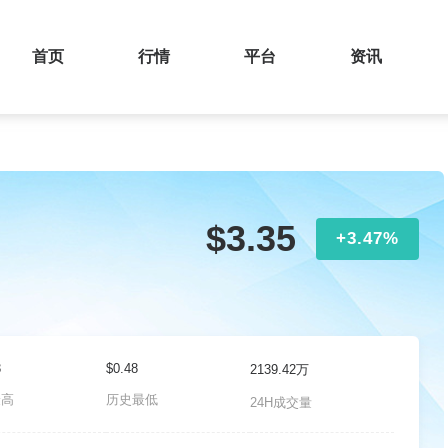
首页
行情
平台
资讯
$3.35
+3.47%
3
$0.48
2139.42万
最高
历史最低
24H成交量