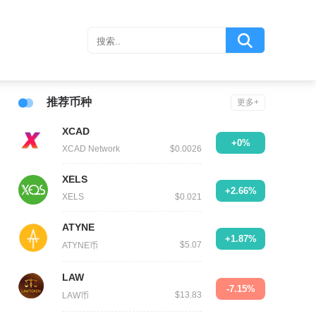
推荐币种
更多+
XCAD
+0%
XCAD Network
$0.0026
XELS
+2.66%
XELS
$0.021
ATYNE
+1.87%
$5.07
ATYNE币
LAW
-7.15%
$13.83
LAW币