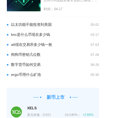
比特币K线图里最常见的三条线，指的是5日均线、10日均线、20日均线这三条移动平均线，在行
时间：04-17
以太坊能不能投资到美国
05-02
knc是什么币现在多少钱
03-17
att现在交易所多少钱一枚
07-03
狗狗币密钥几位数
07-28
数字货币如何交易
06-26
ergo币用什么矿池
05-30
新币上市
XELS
美元价格：
0.021
24小时%：
+2.66%