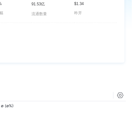
%
$1.34
91.53亿
波幅
昨开
流通数量