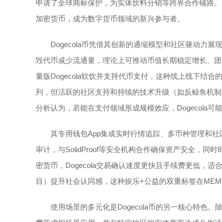
申请了全球商标保护，为实体饮料分销等跨界合作铺路。尽
加密货币，成为数字货币领域的新兴参与者。
Dogecola币凭借其创新的通缩模型和社区驱动力展现出潜力。
毁代币减少流通量，理论上可推动币值长期稳定增长。团
量版Dogecola软饮并支持代币支付，这种线上线下
列，但活跃的社区支持和持续的技术升级（如反鲸鱼机制
分析认为，若能在支付领域形成规模效应，Dogecola
其专用钱包App集成实时行情追踪、多币种管理和
审计，与SolidProof等安全机构合作确保资产安全，
密货币，Dogecola交易确认速度更快且手续费更低
目）提升社会认同感，这种娱乐+公益的双重标签在ME
使用场景的多元化是Dogecola币的另一核心特