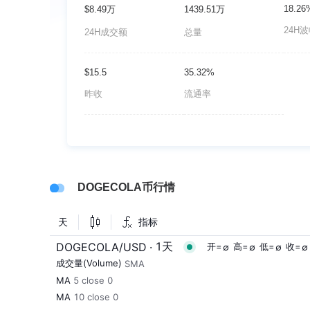
18.26
$8.49万
1439.51万
24H
24H成交额
总量
$15.5
35.32%
昨收
流通率
DOGECOLA币行情