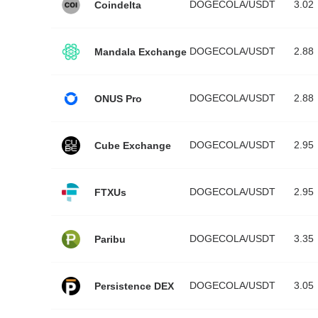
DOGECOLA/USDT
3.02
Coindelta
DOGECOLA/USDT
2.88
Mandala Exchange
DOGECOLA/USDT
2.88
ONUS Pro
DOGECOLA/USDT
2.95
Cube Exchange
DOGECOLA/USDT
2.95
FTXUs
DOGECOLA/USDT
3.35
Paribu
DOGECOLA/USDT
3.05
Persistence DEX