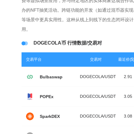
费等虚拟场景应用，并与特定地区的实体商家达成合作试点
办的NFT抽奖活动。跨链功能的开发（如通过混币器实现
等场景中更具实用性。这种从线上到线下的生态闭环设计，
用。
DOGECOLA币 行情数据/交易对
交易平台
交易对
最近价($
DOGECOLA/USDT
2.91
Bulbaswap
DOGECOLA/USDT
3.05
POPEx
DOGECOLA/USDT
3.08
SparkDEX