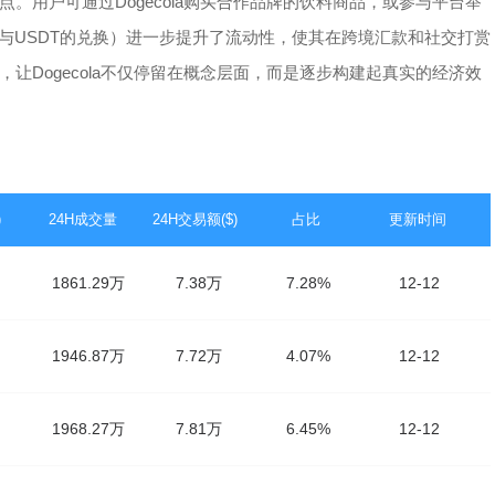
。用户可通过Dogecola购买合作品牌的饮料商品，或参与平台举
与USDT的兑换）进一步提升了流动性，使其在跨境汇款和社交打赏
让Dogecola不仅停留在概念层面，而是逐步构建起真实的经济效
)
24H成交量
24H交易额($)
占比
更新时间
1861.29万
7.38万
7.28%
12-12
1946.87万
7.72万
4.07%
12-12
1968.27万
7.81万
6.45%
12-12