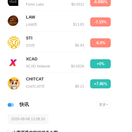
-0.090%
Fomo Labs
$0.0011
LAW
-7.15%
$13.83
LAW币
STI
-6.8%
$6.93
STI币
XCAD
+0%
XCAD Network
$0.0026
CHITCAT
+7.86%
$8.21
CHITCAT币
快讯
更多+
2026-08-08 12:08:10