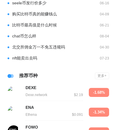
seele币发行价多少
06-16
购买比特币真的能赚钱么
04-09
比特币最高值是什么时候
06-21
chat币怎么样
08-04
北交所佣金万一不免五违规吗
04-30
nft能卖出去吗
07-23
推荐币种
更多+
DEXE
-1.68%
Dexe.network
$2.19
ENA
-1.34%
Ethena
$0.091
FOMO