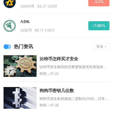
-3.5%
ADON币
$4.27 USDT
ADK
+7.08%
ADK币
$9.71 USDT
热门资讯
更多 +
比特币怎样买才安全
比特币安全购买的完整逻辑是优先筛选持合规牌照的头部交易平台完成实名核验、全维度加固账户防护
时间：07-22
狗狗币密钥几位数
狗狗币原生私钥基础二进制为256位，日常有两种主流字符展示格式，十六进制私钥固定64位字符
时间：07-28