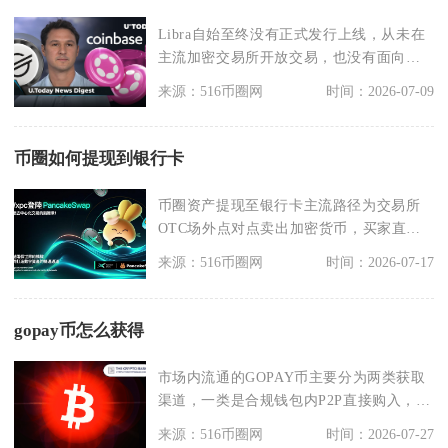
Libra自始至终没有正式发行上线，从未在
主流加密交易所开放交易，也没有面向全
球用户流通，
来源：516币圈网
时间：2026-07-09
币圈如何提现到银行卡
币圈资产提现至银行卡主流路径为交易所
OTC场外点对点卖出加密货币，买家直接
转账至本人银行卡
来源：516币圈网
时间：2026-07-17
gopay币怎么获得
市场内流通的GOPAY币主要分为两类获取
渠道，一类是合规钱包内P2P直接购入，另
一类是生态
来源：516币圈网
时间：2026-07-27