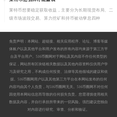
莱特币想要稳定获取收益，主要分为长期现货布局、二
级市场波段交易、算力挖矿和持币被动孳息四种
免责声明：本网站、超链接、相关应用程序、论坛、博客等媒
体账户以及其他平台和用户发布的所有内容均来源于第三方平
台及平台用户。516币圈网对于网站及其内容不作任何类型的
保证，网站所有区块链相关数据以及其他内容资料仅供用户学
习及研究之用，不构成任何投资、法律等其他领域的建议和依
据。516币圈网用户以及其他第三方平台在本网站发布的任何
内容均由其个人负责，与516币圈网无关。516币圈网不对任何
因使用本网站信息而导致的任何损失负责。您需谨慎使用相关
数据及内容，并自行承担所带来的一切风险。强烈建议您独自
对内容进行研究、审查、分析和验证。