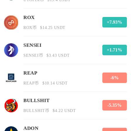
ROX
+7.93%
ROX币
$14.25 USDT
SENSEI
+1.71%
SENSEI币
$3.43 USDT
REAP
-6%
REAP币
$10.14 USDT
BULLSHIT
-5.35%
BULLSHIT币
$4.22 USDT
ADON