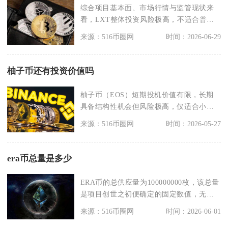
综合项目基本面、市场行情与监管现状来
看，LXT整体投资风险极高，不适合普通
投资者入场配置，
来源：516币圈网
时间：2026-06-29
柚子币还有投资价值吗
柚子币（EOS）短期投机价值有限，长期
具备结构性机会但风险极高，仅适合小仓
位博弈，绝非稳健
来源：516币圈网
时间：2026-05-27
era币总量是多少
ERA币的总供应量为100000000枚，该总量
是项目创世之初便确定的固定数值，无增
发机制
来源：516币圈网
时间：2026-06-01