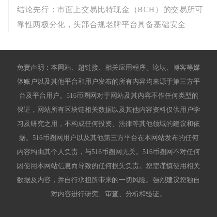
结论先行：市面上交易比特现金（BCH）的交易所可
靠性两极分化，头部合规老牌平台具备基础安全
免责声明：本网站、超链接、相关应用程序、论坛、博客等媒
体账户以及其他平台和用户发布的所有内容均来源于第三方平
台及平台用户。516币圈网对于网站及其内容不作任何类型的
保证，网站所有区块链相关数据以及其他内容资料仅供用户学
习及研究之用，不构成任何投资、法律等其他领域的建议和依
据。516币圈网用户以及其他第三方平台在本网站发布的任何
内容均由其个人负责，与516币圈网无关。516币圈网不对任何
因使用本网站信息而导致的任何损失负责。您需谨慎使用相关
数据及内容，并自行承担所带来的一切风险。强烈建议您独自
对内容进行研究、审查、分析和验证。