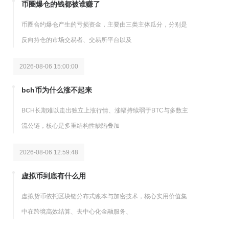
币圈爆仓的钱都被谁赚了
币圈合约爆仓产生的亏损资金，主要由三类主体瓜分，分别是
反向持仓的市场交易者、交易所平台以及
2026-08-06 15:00:00
bch币为什么涨不起来
BCH长期难以走出独立上涨行情、涨幅持续弱于BTC与多数主
流公链，核心是多重结构性缺陷叠加
2026-08-06 12:59:48
虚拟币到底有什么用
虚拟货币依托区块链分布式账本与加密技术，核心实用价值集
中在跨境高效结算、去中心化金融服务、