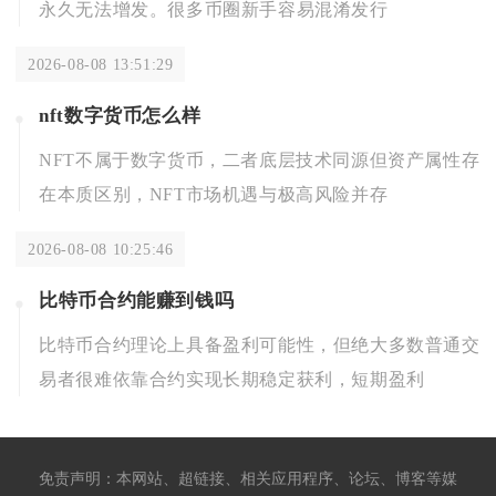
永久无法增发。很多币圈新手容易混淆发行
2026-08-08 13:51:29
nft数字货币怎么样
NFT不属于数字货币，二者底层技术同源但资产属性存
在本质区别，NFT市场机遇与极高风险并存
2026-08-08 10:25:46
比特币合约能赚到钱吗
比特币合约理论上具备盈利可能性，但绝大多数普通交
易者很难依靠合约实现长期稳定获利，短期盈利
免责声明：本网站、超链接、相关应用程序、论坛、博客等媒