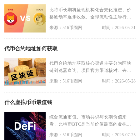
比特币长期将呈现机构化合规化推进、价
格波动率逐步收敛、全球流动性主导行
情、技术生态持续迭代
来源：516币圈网
时间：2026-05-31
代币合约地址如何获取
代币合约地址获取核心渠道主要分为区块
链浏览器查询、项目官方渠道核对、去中
心化钱包内检索三类
来源：516币圈网
时间：2026-05-28
什么虚拟币币最值钱
综合流通市值、市场共识与长期价值来
看，比特币BTC是当前价值最高的虚拟货
币，区分单价与总市
来源：516币圈网
时间：2026-07-25