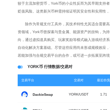
较于主流加密货币，York币的小众性反而为其早期支
贬值风险。这类新兴币种需持续证明其安全性和实用性，
除作为常规支付工具外，其技术特性尤其适合需要高
资领域，York币曾探索与贵金属、能源资产的挂钩，
向，通过虚拟道具购买、玩家奖励等模式融入游戏经济系
自动化解决方案基础。尽管这些应用尚未形成规模效应，
若能加强与合规交易平台的合作，或可进一步拓展至跨境
YORK币 行情数据/交易对
交易平台
交易对
最近价($
YORK/USDT
1.71
DackieSwap