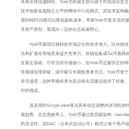
具有全球流通特性。York币的诞生部分源于对英国历
技术创新实现独立公平的网络中心化模式。其技术架构融
渡到纯POS模式以降低能耗成本。早期York币曾尝试
等资产类别，展现出一定的生态拓展野心。
York币展现出独特的市场定位和技术潜力。区块链
法和扩展应用场景来提升竞争力。其钱包集成Tor洋葱
互奠定基础。尽管当前市值较小，但York币总量恒定的
等领域实现突破，或可吸引长期投资者关注。York币曾
资等场景，这种早期布局为其后续生态建设提供了经验。
对的挑战。
其采用的Scrypt-Jane算法具有动态调整内存消
展趋势。在交易效率上，York币通过双层级架构（two-tie
的灵活性。其DAC（分布式自治公司）模式让每个用户