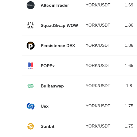
YORK/USDT
1.69
AltcoinTrader
YORK/USDT
1.86
SquadSwap WOW
YORK/USDT
1.86
Persistence DEX
YORK/USDT
1.65
POPEx
YORK/USDT
1.8
Bulbaswap
YORK/USDT
1.75
Uex
YORK/USDT
1.75
Sunbit