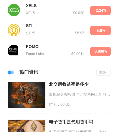
XELS
-2.24%
XELS
$0.020
STI
-6.8%
$6.93
STI币
FOMO
-0.090%
Fomo Labs
$0.0011
热门资讯
更多+
北交所收益率是多少
常规资金规模参与北交所网上新股打新，中性预期年化收益率大致维持在3.5%至5%区间，二级市
时间：08-01
电子货币是代用货币吗