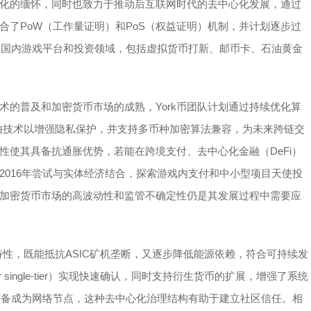
史文化的缅怀，同时也致力于推动后互联网时代的去中心化发展，通过
合了PoW（工作量证明）和PoS（权益证明）机制，并计划逐步过
对接国内游戏平台和投资领域，包括虚拟货币打新、邮币卡、石油黄金
技术的普及和加密货币市场的成熟，York币团队计划通过持续优化算
路由技术以增强隐私保护，并支持多币种加密算法兼容，为未来跨链交
特性使其具备抗通胀优势，若能在跨境支付、去中心化金融（DeFi）
于2016年尝试与实体经济结合，探索游戏内支付和中小型项目天使投
加密货币市场的高波动性和监管不确定性仍是其发展过程中需要应
耗的特性，既能抵抗ASIC矿机垄断，又逐步降低能源依赖，符合可持续发
r single-tier）实现快速确认，同时支持衍生货币的扩展，增强了系统
设备成为网络节点，这种去中心化治理结构有助于建立社区信任。相