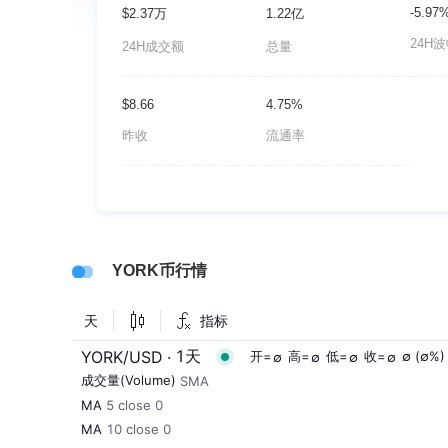
-5.97
$2.37万
1.22亿
24H
24H成交额
总量
$8.66
4.75%
昨收
流通率
YORK币行情