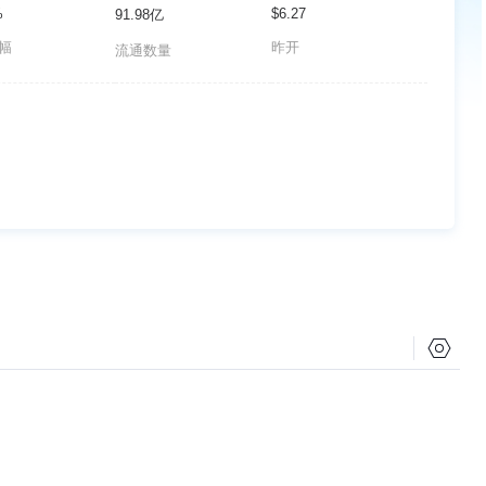
%
$6.27
91.98亿
波幅
昨开
流通数量