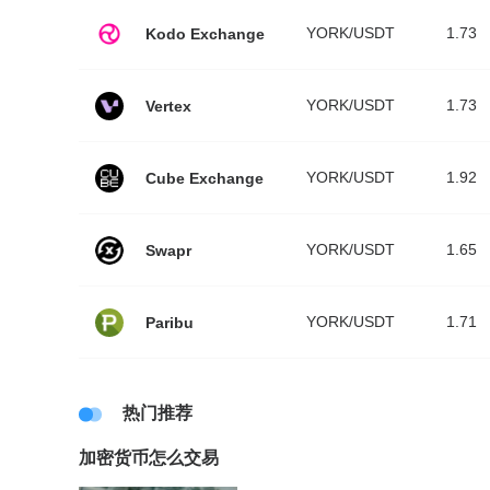
YORK/USDT
1.73
Kodo Exchange
YORK/USDT
1.73
Vertex
YORK/USDT
1.92
Cube Exchange
YORK/USDT
1.65
Swapr
YORK/USDT
1.71
Paribu
热门推荐
加密货币怎么交易