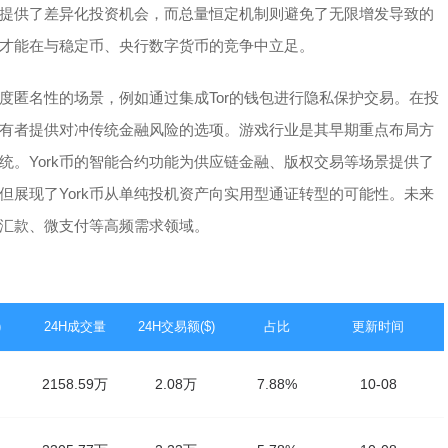
持者提供了差异化投资机会，而总量恒定机制则避免了无限增发导致的
才能在与稳定币、央行数字货币的竞争中立足。
度匿名性的场景，例如通过集成Tor的钱包进行隐私保护交易。在投
为持有者提供对冲传统金融风险的选项。游戏行业是其早期重点布局方
统。York币的智能合约功能为供应链金融、版权交易等场景提供了
但展现了York币从单纯投机资产向实用型通证转型的可能性。未来
汇款、微支付等高频需求领域。
)
24H成交量
24H交易额($)
占比
更新时间
2158.59万
2.08万
7.88%
10-08