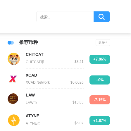
推荐币种
更多+
CHITCAT
+7.86%
$8.21
CHITCAT币
XCAD
+0%
XCAD Network
$0.0026
LAW
-7.15%
$13.83
LAW币
ATYNE
+1.87%
$5.07
ATYNE币