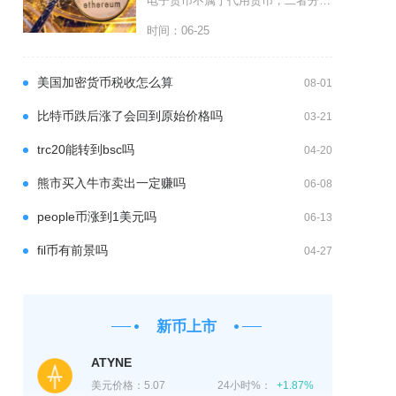
电子货币不属于代用货币，二者分属货币演进中不同阶段的产物，底层发行逻辑、价值锚定规则、兑付
时间：06-25
美国加密货币税收怎么算
08-01
比特币跌后涨了会回到原始价格吗
03-21
trc20能转到bsc吗
04-20
熊市买入牛市卖出一定赚吗
06-08
people币涨到1美元吗
06-13
fil币有前景吗
04-27
新币上市
ATYNE
美元价格：
5.07
24小时%：
+1.87%