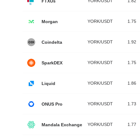
YORK/USDT
1.82
FTXUs
YORK/USDT
1.75
Morgan
YORK/USDT
1.92
Coindelta
YORK/USDT
1.75
SparkDEX
YORK/USDT
1.86
Liquid
YORK/USDT
1.73
ONUS Pro
YORK/USDT
1.77
Mandala Exchange